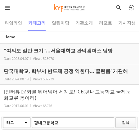
Sketchbook5, 스케치북5
Sketchbook5, 스케치북5
타임라인
카테고리
알림마당
기관소개
리포트
기사작성
Home
"여의도 절반 크기"...서울대학교 관악캠퍼스 탐방
Date
2025.04.07
Views
523070
단국대학교, 학부서 반도체 공정 익힌다...'클린룸' 개관해
Date
2024.08.19
Views
507739
[인터뷰]문화를 뛰어넘어 세계로! ICE(평내고등학교 국제문
화교류 동아리)
Date
2017.06.01
Views
63276
검색