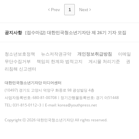
Prev
1
Next
공지사항
[접수마감] 대한민국청소년기자단 제 26기 기자 모집
청소년보호정책
뉴스저작권규약
개인정보취급방침
이메일
무단수집거부
책임의 한계와 법적고지
게시물 처리기준
권
리침해 신고센터
대한민국청소년기자단 미디어센터
(10497) 경기도 고양시 덕양구 화중로 98 광성빌딩 4층
사업자등록번호: 680-81-00708ㅣ정기간행물등록번호: 경기 아51448
TEL: 031-815-0112~3ㅣE-mail: korea@youthpress.net
Copyright ⓒ 2026 대한민국청소년기자단 All rights reserved.