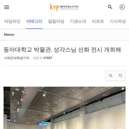
Sketchbook5, 스케치북5
Sketchbook5, 스케치북5
타임라인
카테고리
알림마당
기관소개
리포트
기사작성
Home
동아대학교 박물관, 성각스님 선화 전시 개최해
서채은대학생기자
조회 수
67687