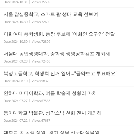
Date
2024.10.31
Views
75589
서울 잠실중학교, 스마트 팜 생태 교육 선보여
Date
2024.10.30
Views
72602
이화여대 총학생회, 총장 후보에 '이화인 요구안' 전달
Date
2024.10.30
Views
72809
서울대 농업생명대학, 중학생 생명공학캠프 개최해
Date
2024.09.28
Views
72468
복정고등학교, 학생회 선거 열어..."공약보고 투표해요"
Date
2024.08.19
Views
98325
인하대 미디어학과, 여름 학술제 성황리 마쳐
Date
2024.07.27
Views
67563
동아대학교 박물관, 성각스님 선화 전시 개최해
Date
2024.07.22
Views
67687
대학교 속 녹색 정원...경기 성남 신구대식물원