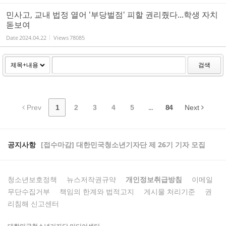
민사고, 교내 법정 열어 '부당벌점' 피할 권리줬다...학생 자치
돋보여
Date
2024.04.22
Views
78085
검색
Prev
1
2
3
4
5
...
84
Next
공지사항
[접수마감] 대한민국청소년기자단 제 26기 기자 모집
청소년보호정책
뉴스저작권규약
개인정보취급방침
이메일
무단수집거부
책임의 한계와 법적고지
게시물 처리기준
권
리침해 신고센터