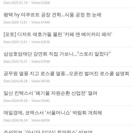
Date
2025.01.19
Views
63268
평택 hy 야쿠르트 공장 견학...식품 공정 한 눈에
Date
2024.12.01
Views
61846
[포토] 디저트 애호가들 몰린 '카페 앤 베이커리 페어'
Date
2024.12.01
Views
64538
삼성호암재단 강연회 직접 가보니..."스토리 알찼다"
Date
2024.10.31
Views
67649
공무원 열풍 지고 로스쿨 열풍...오픈런 벌어진 로스쿨 설명회
Date
2024.09.28
Views
58146
일산 킨텍스서 '폐기물 자원순환 산업전' 열려
Date
2024.09.28
Views
55442
매일경제, 코엑스서 '서울머니쇼' 박람회 개최해
Date
2024.06.24
Views
66036
조선일보, '아시아 리더십 컨퍼런스' 선보여