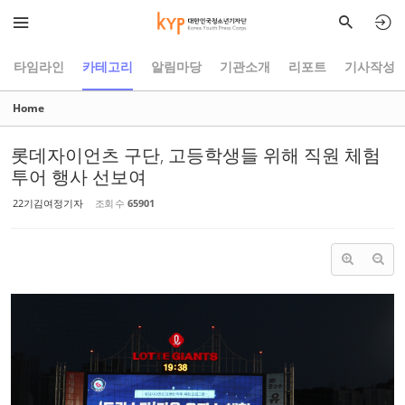
Sketchbook5, 스케치북5
Sketchbook5, 스케치북5
타임라인
카테고리
알림마당
기관소개
리포트
기사작성
Home
롯데자이언츠 구단, 고등학생들 위해 직원 체험
투어 행사 선보여
22기김여정기자
조회 수
65901