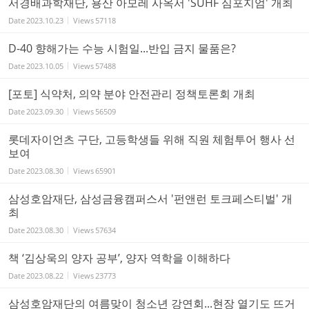
서경배과학재단, 용산 아모레 사옥서 'SUHF 심포지엄' 개최
Date
2023.10.23
Views
57118
D-40 향해가는 수능 시험일...반입 금지 물품은?
Date
2023.10.05
Views
57488
[포토] 식약처, 의약 분야 안전관리 정책토론회 개최
Date
2023.09.30
Views
56509
롯데자이언츠 구단, 고등학생들 위해 직원 체험투어 행사 선
보여
Date
2023.08.30
Views
65901
삼성호암재단, 삼성금융캠퍼스서 '펀앤런 토크페스티벌' 개
최
Date
2023.08.30
Views
57634
책 ‘김상욱의 양자 공부’, 양자 역학을 이해하다
Date
2023.08.22
Views
23773
삼성호암재단의 여름맞이 청소년 강연회...현장 열기도 뜨거