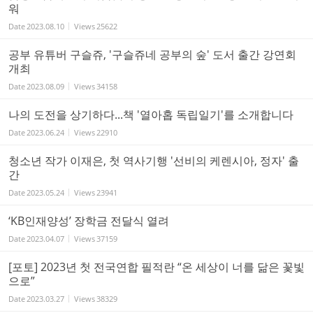
워
Date
2023.08.10
Views
25622
공부 유튜버 구슬쥬, '구슬쥬네 공부의 숲' 도서 출간 강연회
개최
Date
2023.08.09
Views
34158
나의 도전을 상기하다...책 '열아홉 독립일기'를 소개합니다
Date
2023.06.24
Views
22910
청소년 작가 이재은, 첫 역사기행 '선비의 케렌시아, 정자' 출
간
Date
2023.05.24
Views
23941
‘KB인재양성’ 장학금 전달식 열려
Date
2023.04.07
Views
37159
[포토] 2023년 첫 전국연합 필적란 “온 세상이 너를 닮은 꽃빛
으로”
Date
2023.03.27
Views
38329