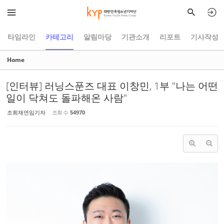
Sketchbook5, 스케치북5
Sketchbook5, 스케치북5
타임라인
카테고리
알림마당
기관소개
리포트
기사작성
Home
[인터뷰] 러닝스푼즈 대표 이창민, 1부 "나는 어떤
일이 닥쳐도 돌파해온 사람"
조희재연임기자
조회 수
54970