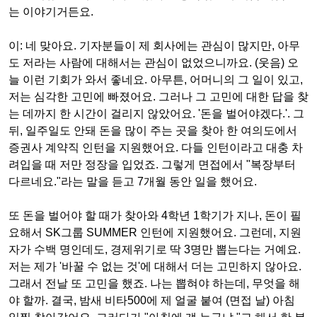
는 이야기거든요
.
이
:
네 맞아요
.
기자분들이 제 회사에는 관심이 많지만
,
아무
도 저라는 사람에 대해서는 관심이 없었으니까요
. (
웃음
)
오
늘 이런 기회가 와서 좋네요
.
아무튼
,
어머니의 그 일이 있고
,
저는 심각한 고민에 빠졌어요
.
그러나 그 고민에 대한 답을 찾
는 데까지 한 시간이 걸리지 않았어요
. '
돈을 벌어야겠다
.'.
그
뒤
,
일주일도 안돼 돈을 많이 주는 곳을 찾아 한 여의도에서
증권사 계약직 인턴을 지원했어요
.
다들 인턴이라고 대충 차
려입을 때 저만 정장을 입었죠
.
그렇게 면접에서
"
복장부터
다르네요
."
라는 말을 듣고
7
개월 동안 일을 했어요
.
또 돈을 벌어야 할 때가 찾아와
4
학년
1
학기가 지나
,
돈이 필
요해서
SK
그룹
SUMMER
인턴에 지원했어요
.
그런데
,
지원
자가 수백 명인데도
,
경제위기로 딱
3
명만 뽑는다는 거예요
.
저는 제가
'
바꿀 수 없는 것
'
에 대해서 더는 고민하지 않아요
.
그래서 전날 또 고민을 했죠
.
나는 뽑혀야 하는데
,
무엇을 해
야 할까
.
결국
,
밤새 비타
500
에 제 얼굴 붙여
(
면접 날
)
아침