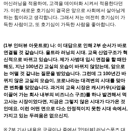
머신러닝을 적용하여
,
고객을 데이터화 시켜서 적용한다던
가
.
이런 새로운 호기심이 결국은 앞으로 사회에서 살아남게
하는 힘이라고 생각합니다
.
그래서 저는 여전히 호기심이 가
득한 사람이고
,
또 호기심이 가득한 사람을 좋아합니다
.
(1
부 인터뷰 아웃트로
)
나
:
이 대답으로 인해
2
부 순서가 바로
연결될 것 같습니다
.
울트라 러닝의 시대
.
교육 산업구조가 혁
신적으로 바뀌고 있습니다
.
제가 사범대 입시 면접을 할 때만
해도
,
지난
100
년간 교실의 모습이 바뀌지 않았는데
,
앞으로
는 어떨 것 같냐는 질문을 받았습니다
.
그런데 그
100
년간 바
뀌지 않은 교실의 모습이
,
코로나라는 대격변의 시대를 맞아
큰 변화를 맞았습니다
.
과거의 교육 시장은 캐시카우
(
사업을
이끌어 가는 회사 내부의 비즈니스 구조
)
를 하나 발견해서 먹
고사는 시장이었다면
,
지금은 그렇지 않은 시대가 다가온 것
인데요
.
이런 어떤 면으로 다소 안정적이지 못한 시대 속에서
,
가지고 있는 두려움은 없으신지
.
※ 2
부 기사 내용은 구글이나 줌에서
'[
인터뷰
]
러닝스푼즈 대