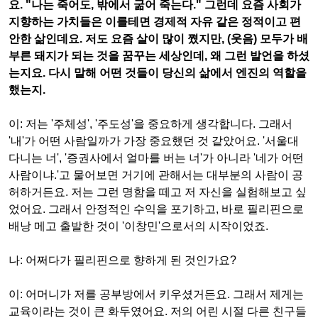
요
. "
나는 죽어도
,
밖에서 굶어 죽는다
."
그런데 요즘 사회가
지향하는 가치들은 이를테면 경제적 자유 같은 정적이고 편
안한 삶인데요
.
저도 요즘 살이 많이 쪘지만
, (
웃음
)
모두가 배
부른 돼지가 되는 것을 꿈꾸는 세상인데
,
왜 그런 발언을 하셨
는지요
.
다시 말해 어떤 것들이 당신의 삶에서 엔진의 역할을
했는지
.
이
:
저는
'
주체성
', '
주도성
'
을 중요하게 생각합니다
.
그래서
'
내
'
가 어떤 사람일까가 가장 중요했던 것 같았어요
. '
서울대
다니는 너
', '
증권사에서 얼마를 버는 너
'
가 아니라
'
네가 어떤
사람이냐
.'
고 물어보면 거기에 관해서는 대부분의 사람이 공
허하거든요
.
저는 그런 명함을 떼고 저 자신을 실험해보고 싶
었어요
.
그래서 안정적인 수익을 포기하고
,
바로 필리핀으로
배낭 메고 출발한 것이
'
이창민
'
으로서의 시작이었죠
.
나
:
어쩌다가 필리핀으로 향하게 된 것인가요
?
이
:
어머니가 저를 공부방에서 키우셨거든요
.
그래서 제게는
교육이라는 것이 큰 화두였어요
.
저의 어린 시절 다른 친구들