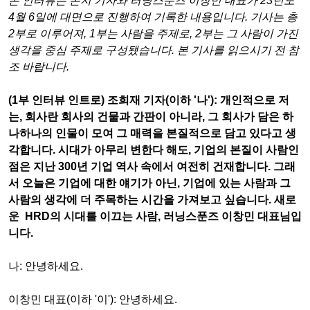
본 인터뷰는 본지 기자와 러닝스푼즈 이창민 대표가
23
년도
4
월
6
일에 대면으로 진행하여 기록한 내용입니다
.
기사는 총
2
부로 이루어져
, 1
부는 사람을 주제로
, 2
부는 그 사람이 가진
생각을 중심 주제로 구성됐습니다
.
본 기사를 읽으시기 전 참
조 바랍니다
.
(1
부 인터뷰 인트로
)
조희재 기자
(
이하
'
나
'):
개인적으로 저
는
,
회사란 회사의 건물과 간판이 아니라
,
그 회사가 담은 하
나하나의 인물이 모여 그 매력을 본질적으로 담고 있다고 생
각합니다
.
시대가 아무리 변한다 해도
,
기업의 본질이 사람인
점은 지난
300
년 기업 역사 속에서 여전히 건재합니다
.
그래
서 오늘은 기업에 대한 얘기가 아닌
,
기업에 있는 사람과 그
사람의 생각에 더 주목하는 시간을 가져보고 싶습니다
.
새로
운
HRD
의 시대를 이끄는 사람
,
러닝스푼즈 이창민 대표님입
니다
.
나
:
안녕하세요
.
이창민 대표
(
이하
'
이
'):
안녕하세요
.