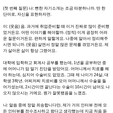
(
첫 번째 질문
)
나
:
뻔한 자기소개는 조금 따분하니까
.
딴 한
단어로
,
자신을 표현하자면
.
이
: (
웃음
)
음
.
과거에 취업준비할 때 이거 진짜로 많이 준비했
었거든요
.
어떤 이야기를 해야할까
. (
정적
)
이게 굉장히 어려
운 질문이거든요
.
편하게 말할게요
.
나중에 알아서 정리해주
시면 되니까
. (
웃음
)
살면서 정말 많은 문제를 겪었거든요
.
제
가 살아온 삶이 항상 그랬어요
.
대학에 입학하고 회계사 공부를 했는데
, 1
년을 공부하던 중
에 어머니가 암 말기 진단을 받았어요
.
어머니께서 치료를 해
야 하는데
,
심지어 수술비도 없었죠
.
그때 제 나이가
24
살
,
대
학생
3
학년
.
어찌저찌 치료비를 모아 어머니께서 수술을 들
어가셨는데
, 2
시간이면 끝난다는 수술이
10
시간이 넘어도 나
오지 않으시는 거에요
.
뭔가 잘못됐음을 느꼈죠
.
나
:
말씀 중에 정말 죄송합니다만
,
제가 거의 인터뷰 전에 모
든 인터뷰를 전수조사하고 왔다고 생각했는데 지금 처음 듣