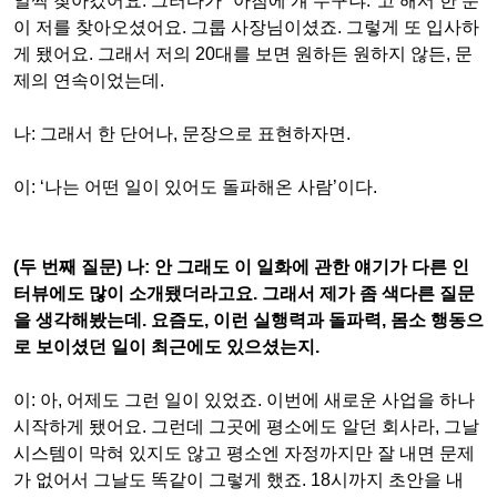
일찍 찾아갔어요
.
그러다가
"
아침에 걔 누구냐
."
고 해서 한 분
이 저를 찾아오셨어요
.
그룹 사장님이셨죠
.
그렇게 또 입사하
게 됐어요
.
그래서 저의
20
대를 보면 원하든 원하지 않든
,
문
제의 연속이었는데
.
나
:
그래서 한 단어나
,
문장으로 표현하자면
.
이
: ‘
나는 어떤 일이 있어도 돌파해온 사람
’
이다
.
(
두 번째 질문
)
나
:
안 그래도 이 일화에 관한 얘기가 다른 인
터뷰에도 많이 소개됐더라고요
.
그래서 제가 좀 색다른 질문
을 생각해봤는데
.
요즘도
,
이런 실행력과 돌파력
,
몸소 행동으
로 보이셨던 일이 최근에도 있으셨는지
.
이
:
아
,
어제도 그런 일이 있었죠
.
이번에 새로운 사업을 하나
시작하게 됐어요
.
그런데 그곳에 평소에도 알던 회사라
,
그날
시스템이 막혀 있지도 않고 평소엔 자정까지만 잘 내면 문제
가 없어서 그날도 똑같이 그렇게 했죠
. 18
시까지 초안을 내