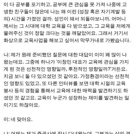
이 다 공부를 포기하고
,
공부에 큰 관심을 못 가져 나중에 고
생한 친구들이 많은데 나는 왜 이런
(
성장 혹은 자기계발 등
의
)
시간을 가졌던 걸까
.
성인이 돼서 되돌아보니까
,
어머니
께서는 그 시대에 대학 교육을 다 받으셨고
,
그 교육을 저에게
물려주신 것이 정말 크다는 것을 깨달았어요
.
그래서 거기서
화상으로 교육사업을 해보고 싶어서 막무가내로 가봤습니다
.
나
:
제가 원래 준비했던 질문에 대한 대답이 이미 꽤 많이 나
왔는데요
.
그중에 하나가
'
이창민 대표가 교육에 관심을 가지
게 된 것은 선천적인 영향일까
,
후천적인 영향일까
?'
거든요
.
지금 보니 둘 다 있으셨던 것 같아요
.
가정환경이라는 선천적
인 영향도 있었고
,
또 다른 인터뷰를 보면 대학 시절의 교육
봉사 등의 경험을 통해서 교육에 대한 매력을 발견하기도 하
셨던 것 같고요
.
교육이 누군가 성장하는 재미를 발견하는 일
이기도 하잖아요
.
이
:
네 맞아요
.
나
:
어제는 제가 증권사에 잠시 다녀왔는데
,
그분과는 삶의 결