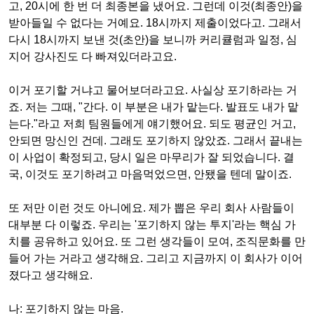
고
, 20
시에 한 번 더 최종본을 냈어요
.
그런데 이것
(
최종안
)
을
받아들일 수 없다는 거예요
. 18
시까지 제출이었다고
.
그래서
다시
18
시까지 보낸 것
(
초안
)
을 보니까 커리큘럼과 일정
,
심
지어 강사진도 다 빠져있더라고요
.
이거 포기할 거냐고 물어보더라고요
.
사실상 포기하라는 거
죠
.
저는 그때
, "
간다
.
이 부분은 내가 맡는다
.
발표도 내가 맡
는다
."
라고 저희 팀원들에게 얘기했어요
.
되도 평균인 거고
,
안되면 망신인 건데
.
그래도 포기하지 않았죠
.
그래서 끝내는
이 사업이 확정되고
,
당시 일은 마무리가 잘 되었습니다
.
결
국
,
이것도 포기하려고 마음먹었으면
,
안됐을 텐데 말이죠
.
또 저만 이런 것도 아니에요
.
제가 뽑은 우리 회사 사람들이
대부분 다 이렇죠
.
우리는
'
포기하지 않는 투지
'
라는 핵심 가
치를 공유하고 있어요
.
또 그런 생각들이 모여
,
조직문화를 만
들어 가는 거라고 생각해요
.
그리고 지금까지 이 회사가 이어
졌다고 생각해요
.
나
:
포기하지 않는 마음
.