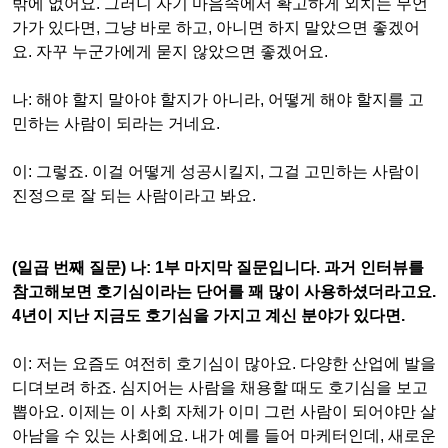
밖에 없어요
.
그러니 자기 마음속에서 확고하게 외치는 무언
가가 있다면
,
그냥 바로 하고
,
아니면 하지 말았으면 좋겠어
요
.
자꾸 누군가에게 묻지 않았으면 좋겠어요
.
나
:
해야 할지 말아야 할지가 아니라
,
어떻게 해야 할지를 고
민하는 사람이 되라는 거네요
.
이
:
그렇죠
.
이걸 어떻게 성공시킬지
,
그걸 고민하는 사람이
진정으로 잘 되는 사람이라고 봐요
.
(
일곱 번째 질문
)
나
: 1
부 마지막 질문입니다
.
과거 인터뷰를
참고해보면 호기심이라는 단어를 꽤 많이 사용하셨더라고요
.
4
년이 지난 지금도 호기심을 가지고 계신 분야가 있다면
.
이
:
저는 요즘도 여전히 호기심이 많아요
.
다양한 산업에 발을
디뎌보려 하죠
.
심지어는 사람을 채용할 때도 호기심을 보고
뽑아요
.
이제는 이 사회 자체가 이미 그런 사람이 되어야만 살
아남을 수 있는 사회에요
.
내가 예를 들어 마케터인데
,
새로운