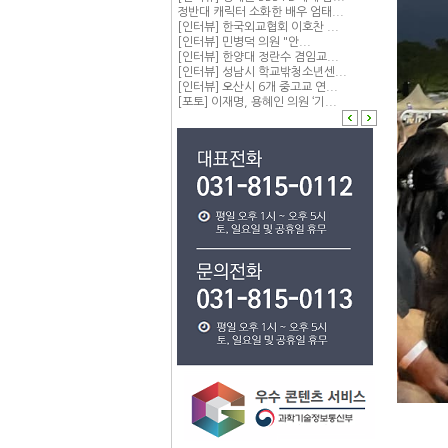
정반대 캐릭터 소화한 배우 엄태...
[인터뷰] 한국외교협회 이호찬 ...
[인터뷰] 민병덕 의원 "안...
[인터뷰] 한양대 정란수 겸임교...
[인터뷰] 성남시 학교밖청소년센...
[인터뷰] 오산시 6개 중고교 연...
[포토] 이재명, 용혜인 의원 ‘기...