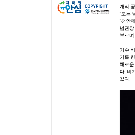
개막 공
“모든 
“천안
념관장 
부르며
가수 
기를 한
채로운
다. 
갔다.