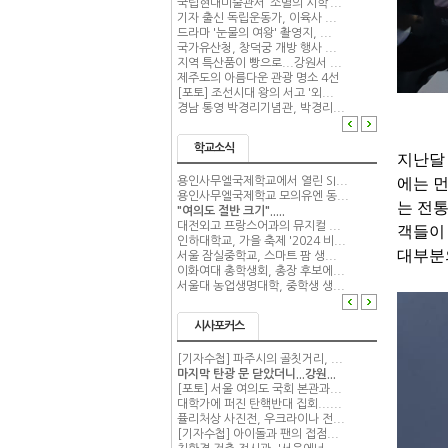
국립현대미술관서 ‘소멸의 시학’...
기자 출신 독립운동가, 이육사 ...
드라마 '눈물의 여왕' 촬영지, ...
국가유산청, 창덕궁 개방 행사 ...
지역 특산품이 빵으로...강원서 ...
제주도의 아름다운 관광 명소 4선
[포토] 조선시대 왕의 서고 '외...
경남 통영 박경리기념관, 박경리...
학교소식
지난달 
에는 
용인사무엘국제학교에서 열린 SI...
용인사무엘국제학교 모의유엔 동...
는 전통
"여의도 절반 크기".....
대전외고 프랑스어과의 뮤지컬 ...
객들이
인하대학교, 가을 축제 '2024 비...
대부분의
서울 잠실중학교, 스마트 팜 생...
이화여대 총학생회, 총장 후보에...
서울대 농업생명대학, 중학생 생...
시사포커스
[기자수첩] 파주시의 골칫거리, ...
마지막 탄광 문 닫았더니...강원...
[포토] 서울 여의도 국회 본관과...
대학가에 퍼진 탄핵반대 집회......
퓰리처상 사진전, 우크라이나 전...
[기자수첩] 아이돌과 팬의 접점...