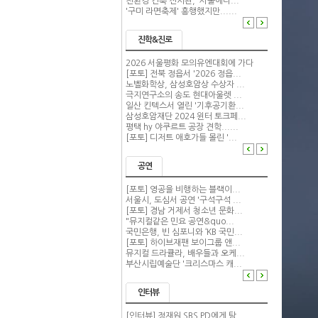
친환경 건축 전시관, '서울에너...
'구미 라면축제' 흥행했지만......
진학&진로
2026 서울평화 모의유엔대회에 가다
[포토] 전북 정읍서 '2026 정읍...
노벨화학상, 삼성호암상 수상자 ...
극지연구소의 송도 현대아울렛 ...
일산 킨텍스서 열린 '기후공기환...
삼성호암재단 2024 윈터 토크페...
평택 hy 야쿠르트 공장 견학......
[포토] 디저트 애호가들 몰린 '...
공연
[포토] 영공을 비행하는 블랙이...
서울시, 도심서 공연 '구석구석 ...
[포토] 경남 거제서 청소년 문화...
"뮤지컬같은 민요 공연&quo...
국민은행, 빈 심포니와 ‘KB 국민...
[포토] 하이브재팬 보이그룹 앤...
뮤지컬 드라큘라, 배우들과 오케...
부산시립예술단 '크리스마스 캐...
인터뷰
[인터뷰] 정재원 SBS PD에게 탐...