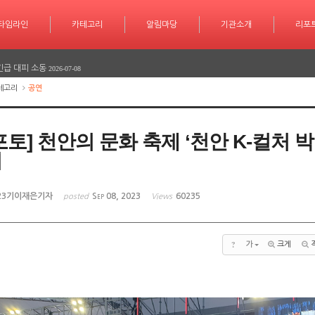
학습 계획도 인공지능 시대
2026-07-30
타임라인
카테고리
카테고리
알림마당
알림마당
기관소개
기관소개
리포트
기사작
리포
서 놀라운 성과 또 한번 이루다
2026-07-25
긴급 대피 소동
2026-07-08
테고리
공연
다
2026-06-26
다
2026-06-25
포토] 천안의 문화 축제 ‘천안 K-컬처 
학습 계획도 인공지능 시대
2026-07-30
리
서 놀라운 성과 또 한번 이루다
2026-07-25
23기이재은기자
Sep 08, 2023
60235
posted
Views
긴급 대피 소동
2026-07-08
다
2026-06-26
?
가
크게
다
2026-06-25