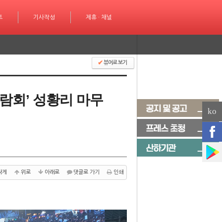
성
트
제휴 · 채널
기사작성
제휴 · 채널
✔
뷰어로 보기
박람회’ 성황리 마무
ko
작게
위로
아래로
댓글로 가기
인쇄