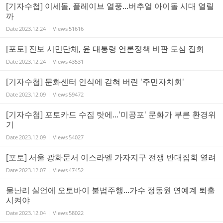
[기자수첩] 이세돌, 플레이브 열풍...버추얼 아이돌 시대 열릴
까
Date
2023.12.24
Views
51616
[포토] 진보 시민단체, 윤 대통령 언론정책 비판 도심 집회
Date
2023.12.24
Views
43531
[기자수첩] 문화센터 인식에 갇혀 버린 '주민자치회'
Date
2023.12.09
Views
59472
[기자수첩] 포토카드 수집 탓에...'미공포' 문화가 부른 환경위
기
Date
2023.12.09
Views
54027
[포토] 서울 광화문서 이스라엘 가자지구 전쟁 반대집회 열려
Date
2023.12.07
Views
47452
물난리 실언에 오토바이 불법주행...가수 정동원 연예계 퇴출
시켜야
Date
2023.12.04
Views
58022