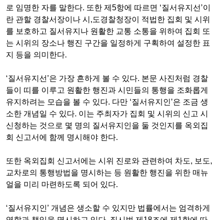
로 임명한 자를 말한다
.
또한 제
5
항에 따르면
‘
질서유지선
’
이
란 관할 경찰서장이나 시
,
도경찰청장이 적법한 집회 및 시위
를 보호하고 질서유지나 원활한 교통 소통을 위하여 집회 또
는 시위의 장소나 행진 구간을 일정하게 구획하여 설정한 표
지 등을 의미한다
.
‘
질서유지선
’
은 가장 흔하게 볼 수 있다
.
본문 사진처럼 경찰
들이 띠를 이루고 원활한 행진과 시민들의 통행을 조화롭게
유지하려는 모습을 볼 수 있다
.
다만
‘
질서유지인
’
은 조금 생
소한 개념일 수 있다
.
이는 주최자가 집회 및 시위의 신고 시
신청하는 것으로 몇 명의 질서유지인을 둘 것인지를 옥외집
회
신고서에 함께 명시해야 한다
.
또한 옥외집회
신고서에는 시위 진로와 관련하여 차도
,
보도
,
교차로의 통행방법을 명시하는 등 원활한 행진을 위한 매뉴
얼을 미리 마련하도록 되어 있다
.
‘
질서유지인
’
개념은 생소할 수 있지만 법률에서는 엄격하게
역할과 책임을 명시하고 있다
.
집시법 제
18
조에 제
1
항에 따