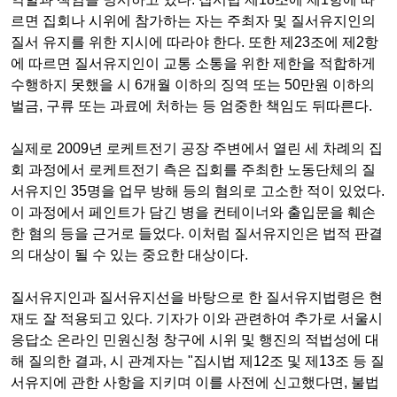
르면 집회나 시위에 참가하는 자는 주최자 및 질서유지인의
질서 유지를 위한 지시에 따라야 한다
.
또한 제
23
조에 제
2
항
에 따르면 질서유지인이 교통 소통을 위한 제한을 적합하게
수행하지 못했을 시
6
개월 이하의 징역 또는
50
만원 이하의
벌금
,
구류 또는 과료에 처하는 등 엄중한 책임도 뒤따른다
.
실제로
2009
년
로케트전기 공장 주변에서 열린 세 차례의 집
회 과정에서 로케트전기 측은 집회를 주최한 노동단체의 질
서유지인
35
명을 업무 방해 등의 혐의로 고소한 적이 있었다
.
이 과정에서 페인트가 담긴 병을 컨테이너와 출입문을 훼손
한 혐의 등을 근거로 들었다
.
이처럼 질서유지인은 법적 판결
의 대상이 될 수 있는 중요한 대상이다
.
질서유지인과 질서유지선을 바탕으로 한 질서유지법령은 현
재도 잘 적용되고 있다
.
기자가 이와 관련하여 추가로 서울시
응답소
온라인 민원신청 창구
에 시위 및 행진의 적법성에 대
해 질의한 결과, 시 관계자는 "집시법 제
12
조 및 제
13
조 등 질
서유지에 관한 사항을 지키며 이를 사전에 신고했다면
,
불법