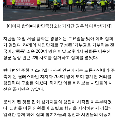
[이미지 촬영=대한민국청소년기자단 권우석 대학생기자]
지난달
13
일 서울 광화문 광장에는 토요일을 맞아 여러 집회
가 열렸다
. 84
개의 시민단체로 구성된
‘
거부권을 거부하는 전
국비상행동
’
소속
200
여 명은 이날 오후
4
시 광화문 이순신
장군 동상 인근
2
개 차로를 점거하고 집회를 열었다
.
반대편인 주한 이스라엘 대사관 인근에서는 노동자연대가 주
축이 된 팔레스타인 지지자
700
여 명이 모여 청계천 거리를
행진하며 구호를 외쳤다
.
하지만 이를 바라보는 시민들의 시
선은 곱지만은 않았다
.
문제가 된 것은 집회 참가자들의 행진이 시작된 이후부터였
다
.
집회를 마친 인원들이 일렬로 행진을 시작하면서 경찰의
엄격한 통제 하에 집회 참여자들의 행진과 시민들의 이동이