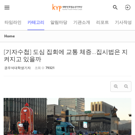
Sketchbook5, 스케치북5
Sketchbook5, 스케치북5
타임라인
카테고리
알림마당
기관소개
리포트
기사작성
Home
[기자수첩] 도심 집회에 교통 체증...집시법은 지
켜지고 있을까
권우석대학생기자
조회 수
79321