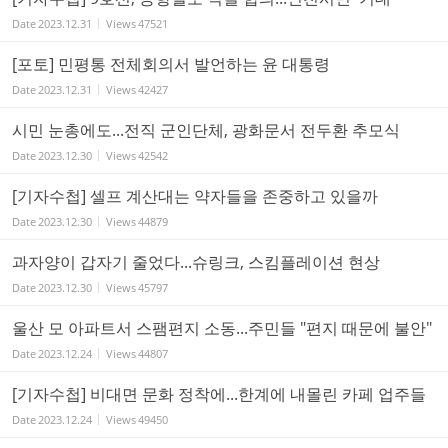
Date
2023.12.31
Views
47521
[포토] 민평통 전체회의서 발언하는 윤 대통령
Date
2023.12.31
Views
42427
시민 눈총에도...전직 군인단체, 광화문서 전두환 추모식
Date
2023.12.30
Views
42542
[기자수첩] 셀프 계산대는 약자들을 존중하고 있을까
Date
2023.12.30
Views
44879
과자양이 갑자기 줄었다...슈링크, 스킴플레이션 현상
Date
2023.12.30
Views
45797
울산 모 아파트서 스팸편지 소동...주민들 "편지 때문에 불안"
Date
2023.12.24
Views
44807
[기자수첩] 비대면 문화 정착에...한계에 내몰린 카페 업주들
Date
2023.12.24
Views
49450