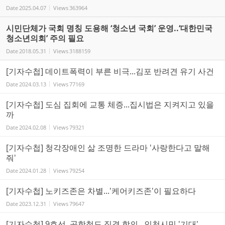
Date
2025.04.07
Views
363964
시민단체가 국회 명칭 도용해 ‘청소년 국회’ 운영..‘대한민국
청소년의회’ 주의 필요
Date
2018.05.31
Views
3188159
[기자수첩] 데이트폭력이 부른 비극...김포 반려견 유기 사건
Date
2024.03.13
Views
77169
[기자수첩] 도심 집회에 교통 체증...집시법은 지켜지고 있을
까
Date
2024.02.08
Views
79321
[기자수첩] 청각장애인 삶 조명한 드라마 '사랑한다고 말해
줘'
Date
2024.01.28
Views
79254
[기자수첩] 노키즈존은 차별...'케어키즈존'이 필요하다
Date
2023.12.31
Views
79647
[기자수첩] 9호선, 공항철도 직결 합의...인천시민 '기대'