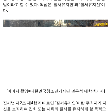
법이라고 할 수 있다
.
핵심은
‘
질서유지인
’
과
‘
질서유지선
’
이
다
.
[이미지 촬영=대한민국청소년기자단 권우석 대학생기자]
집시법 제
2
조 제
4
항과 따르면
‘
질서유지인
’
이란 주최자가 자
신을 보좌하여 집회 또는 시위의 질서를 유지하게 할 목적으