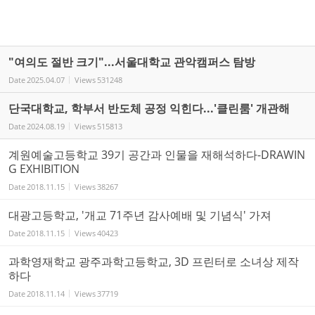
"여의도 절반 크기"...서울대학교 관악캠퍼스 탐방
Date
2025.04.07
Views
531248
단국대학교, 학부서 반도체 공정 익힌다...'클린룸' 개관해
Date
2024.08.19
Views
515813
계원예술고등학교 39기 공간과 인물을 재해석하다-DRAWIN
G EXHIBITION
Date
2018.11.15
Views
38267
대광고등학교, '개교 71주년 감사예배 및 기념식' 가져
Date
2018.11.15
Views
40423
과학영재학교 광주과학고등학교, 3D 프린터로 소녀상 제작
하다
Date
2018.11.14
Views
37719