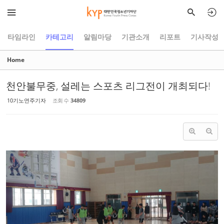
Sketchbook5, 스케치북5
Sketchbook5, 스케치북5
타임라인
카테고리
알림마당
기관소개
리포트
기사작성
Home
천안불무중, 설레는 스포츠 리그전이 개최되다!
10기노연주기자
조회 수
34809