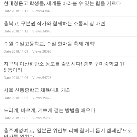
현대청운고 학생들, 세계를 바라볼 수 있는 힘을 기르다
Date
2018.11.12
Views
43845
충북고, 구본권 작가와 함께하는 소통의 장 마련
Date
2018.11.12
Views
34045
수원 수일고등학교, 수일 한마음 축제 개최!
Date
2018.11.09
Views
38395
지구의 이산화탄소 농도를 줄입시다! 경북 구미중학교 'JT
S'동아리
Date
2018.11.06
Views
54726
서울 신동중학교 체육대회 개최
Date
2018.11.05
Views
35472
느리게, 바르게, 기쁘게 걷는 방법을 배우다
Date
2018.11.05
Views
35286
충주예성여고, '일본군 위안부 피해 할머니 돕기 캠페인'으로
역사를 외치다