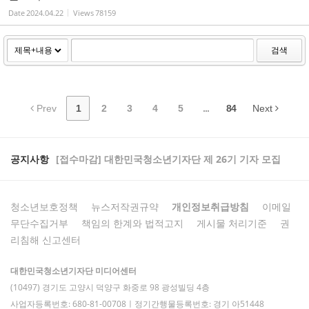
Date
2024.04.22
Views
78159
검색
Prev
1
2
3
4
5
...
84
Next
공지사항
[접수마감] 대한민국청소년기자단 제 26기 기자 모집
청소년보호정책
뉴스저작권규약
개인정보취급방침
이메일
무단수집거부
책임의 한계와 법적고지
게시물 처리기준
권
리침해 신고센터
대한민국청소년기자단 미디어센터
(10497) 경기도 고양시 덕양구 화중로 98 광성빌딩 4층
사업자등록번호: 680-81-00708ㅣ정기간행물등록번호: 경기 아51448