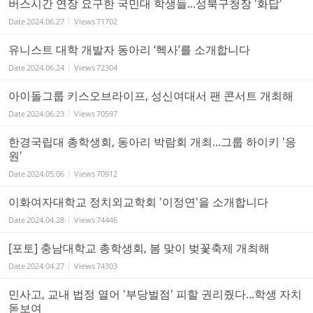
버스시간 연장 요구한 국민대 학생들...성북구청장 '화답'
Date
2024.06.27
Views
71702
유니스트 대학 개발자 동아리 ‘헥사’를 소개합니다
Date
2024.06.24
Views
72304
아이돌그룹 키스오브라이프, 성신여대서 팬 콘서트 개최해
Date
2024.06.23
Views
70597
한경국립대 총학생회, 동아리 박람회 개최...그룹 하이키 '응
원'
Date
2024.05.06
Views
70912
이화여자대학교 정치외교학회 '이정연'을 소개합니다
Date
2024.04.28
Views
74446
[포토] 충남대학교 총학생회, 봄 맞이 벚꽃축제 개최해
Date
2024.04.27
Views
74303
민사고, 교내 법정 열어 '부당벌점' 피할 권리줬다...학생 자치
돋보여