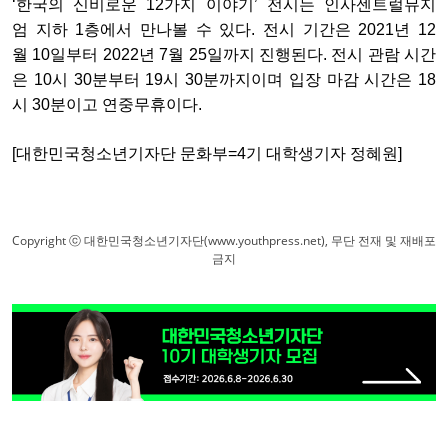
‘
한국의
신비로운
12
가지
이야기
’
전시는
인사센트럴뮤지
엄
지하
1
층에서
만나볼
수
있다
.
전시
기간은
2021
년
12
월
10
일부터
2022
년
7
월
25
일까지
진행된다
.
전시
관람
시간
은
10
시
30
분부터
19
시
30
분까지이며
입장
마감
시간은
18
시
30
분이고
연중무휴이다
.
[대한민국청소년기자단 문화부=4기 대학생기자 정혜원]
Copyright ⓒ 대한민국청소년기자단(www.youthpress.net), 무단 전재 및 재배포
금지