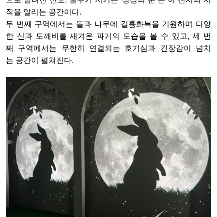
작을
알리는
공간이다
.
두
번째
구역에서는
돌과
나무에
길흉화복을
기원하며
다양
한
신과
도깨비를
새겨온
과거의
모습을
볼
수
있고
,
세
번
째
구역에서는
무한히
연결되는
호기심과
긴장감이
넘치
는
공간이
펼쳐진다
.