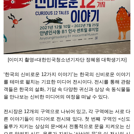
[이미지 촬영=대한민국청소년기자단 정혜원 대학생기자]
‘
한국의
신비로운
12
가지
이야기
’
는
한국의
신비로운
이야기
를
테마로
펼치는
기묘한
미디어
전시이다
.
전시를
통해
관람
객들은
한국의
설화
,
기담
속
다양한
귀신과
상상
속
동식물들
을
만나보는
신비한
미디어의
여정을
떠날
수
있다
.
전시장은
12
개의
구역으로
나뉘어
있고
,
각
구역에는
서로
다
른
이야기들이
미디어로
전시돼
있다
.
첫
번째
구역인
<
신도
울루가
지키는
상상의
문
>
에서
전통적으로
문을
지켜오는
신
으로
알려진
신도
,
울루가
지키는
‘
상상의
문
’
은
이
전시의
시