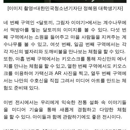
[이미지 촬영=대한민국청소년기자단 정혜원 대학생기자]
네
번째
구역인
<
달토끼
,
그림자
이야기
>
에서는
계수나무에
서
떡방아를
찧는
달토끼의
이미지를
볼
수
있다
.
다섯
번
째
구역에서는
소원을
들어주고
마을
사람들을
지켜주는
계
수나무를
볼
수
있고
,
여섯
번째
,
일곱
번째
구역에서는
각
각
자신의
별자리와
도깨비불을
만나보는
체험을
할
수
있다
.
또한
,
아홉
번째
구역에서는
키오스크를
통해
자신만의
에너
지를
만나는
체험을
할
수
있고
,
열한
번째
구역에서도
키오스
크를
이용하여
가택신과
AR
사진을
찍고
,
열두
번째
구역에
서는
나만의
수호신을
직접
그려서
미디어
아트를
만드
는
체
험도
준비돼
있다
.
이번
전시에서는
우리에게
익숙한
전통
설화
속
이야기들
을
미디어
기술을
통해
새롭게
경험하고
다양한
체험
을
할
수
있다
. 아이들과 함께 관람하기에도 좋은 전시이다.