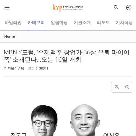
Sketchbook5, 스케치북5
Sketchbook5, 스케치북5
타임라인
카테고리
알림마당
기관소개
리포트
기사작성
Home
MBN Y포럼, '수제맥주 창업가·36살 은퇴 파이어
족' 소개된다...오는 16일 개최
디지털이슈팀
조회 수
38341