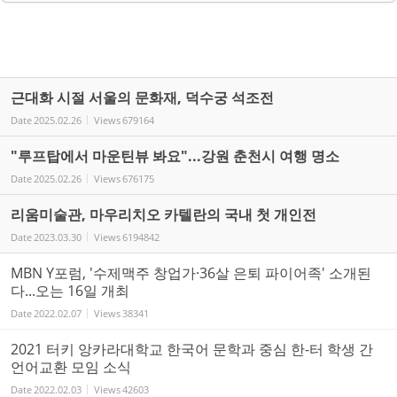
근대화 시절 서울의 문화재, 덕수궁 석조전
Date
2025.02.26
Views
679164
"루프탑에서 마운틴뷰 봐요"...강원 춘천시 여행 명소
Date
2025.02.26
Views
676175
리움미술관, 마우리치오 카텔란의 국내 첫 개인전
Date
2023.03.30
Views
6194842
MBN Y포럼, '수제맥주 창업가·36살 은퇴 파이어족' 소개된
다...오는 16일 개최
Date
2022.02.07
Views
38341
2021 터키 앙카라대학교 한국어 문학과 중심 한-터 학생 간
언어교환 모임 소식
Date
2022.02.03
Views
42603