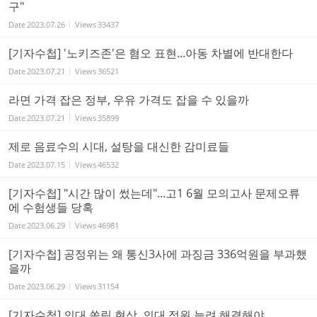
구"
Date
2023.07.26
Views
33437
[기자수첩] '노키즈존'은 혐오 표현...아동 차별에 반대한다
Date
2023.07.21
Views
36521
라면 가격 잡은 정부, 우유 가격도 잡을 수 있을까
Date
2023.07.21
Views
35899
제로 음료수의 시대, 설탕을 대신한 감미료들
Date
2023.07.15
Views
46532
[기자수첩] "시간 많이 썼는데"...고1 6월 모의고사 문제오류
에 수험생들 당혹
Date
2023.06.29
Views
46981
[기자수첩] 공정위는 왜 통신3사에 과징금 336억원을 부과했
을까
Date
2023.06.29
Views
31154
[기자수첩] 의대 쏠림 현상, 의대 정원 늘려 해결해야