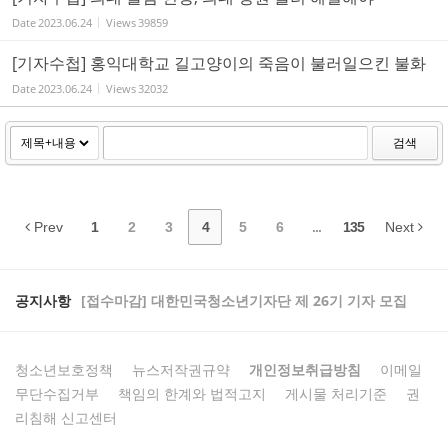
Date
2023.06.24
Views
39859
[기자수첩] 홍익대학교 길고양이의 죽음이 불러일으킨 불화
Date
2023.06.24
Views
32032
검색
Prev
1
2
3
4
5
6
...
135
Next
공지사항
[접수마감] 대한민국청소년기자단 제 26기 기자 모집
청소년보호정책
뉴스저작권규약
개인정보취급방침
이메일
무단수집거부
책임의 한계와 법적고지
게시물 처리기준
권
리침해 신고센터