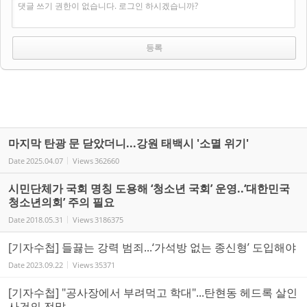
댓글 쓰기 권한이 없습니다. 로그인 하시겠습니까?
마지막 탄광 문 닫았더니...강원 태백시 '소멸 위기'
Date
2025.04.07
Views
362660
시민단체가 국회 명칭 도용해 ‘청소년 국회’ 운영..‘대한민국
청소년의회’ 주의 필요
Date
2018.05.31
Views
3186375
[기자수첩] 들끓는 강력 범죄...‘가석방 없는 종신형’ 도입해야
Date
2023.09.22
Views
35371
[기자수첩] "공사장에서 부려먹고 학대"...탄현동 헤드록 살인
사건의 전말