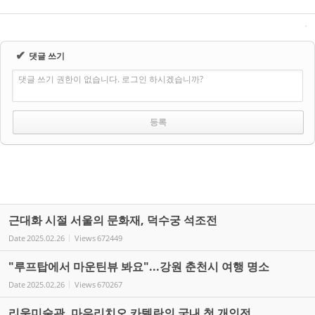
✔
댓글 쓰기
댓글 쓰기 권한이 없습니다. 로그인 하시겠습니까?
근대화 시절 서울의 문화재, 덕수궁 석조전
Date
2025.02.26
Views
672449
"루프탑에서 마운틴뷰 봐요"...강원 춘천시 여행 명소
Date
2025.02.26
Views
670267
리움미술관, 마우리치오 카텔란의 국내 첫 개인전