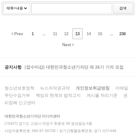
검색
Prev
1
...
11
12
13
14
15
...
236
Next
공지사항
[접수마감] 대한민국청소년기자단 제 26기 기자 모집
청소년보호정책
뉴스저작권규약
개인정보취급방침
이메일
무단수집거부
책임의 한계와 법적고지
게시물 처리기준
권
리침해 신고센터
대한민국청소년기자단 미디어센터
(10497) 경기도 고양시 덕양구 화중로 98 광성빌딩 4층
사업자등록번호: 680-81-00708ㅣ정기간행물등록번호: 경기 아51448