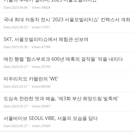
Date
2023.04.06
Views
34828
국내 최대 자동차 전시 '2023 서울모빌리티쇼' 킨텍스서 개최
Date
2023.04.03
Views
71071
SKT, 서울모빌리티쇼에서 체험관 선보여
Date
2023.03.30
Views
47788
매진 행렬 '합스부르크 600년 매혹의 걸작들' 막을 내리다
Date
2023.03.27
Views
35749
마우리치오 카텔란의 'WE'
Date
2023.03.27
Views
86596
도심속 찬란한 멋과 예술, '제3회 부산 희망드림 빛축제'
Date
2023.03.27
Views
34087
서울바이브 SEOUL VIBE, 서울의 모습을 담다
Date
2023.03.27
Views
37609