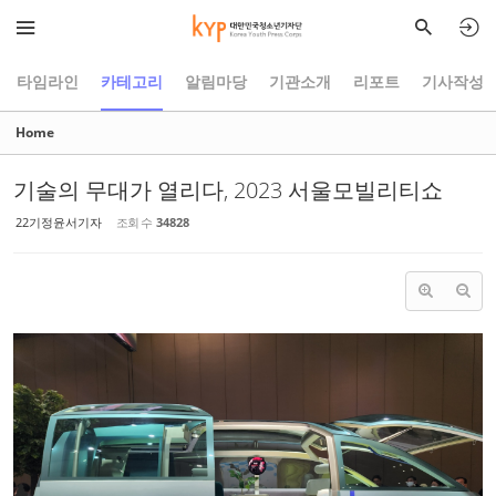
Sketchbook5, 스케치북5
Sketchbook5, 스케치북5
타임라인
카테고리
알림마당
기관소개
리포트
기사작성
Home
기술의 무대가 열리다, 2023 서울모빌리티쇼
22기정윤서기자
조회 수
34828