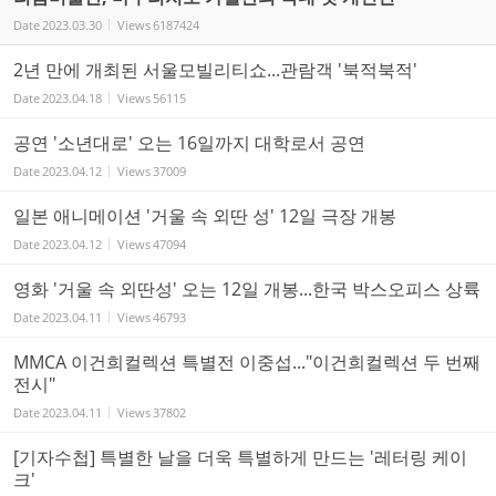
Date
2023.03.30
Views
6187424
2년 만에 개최된 서울모빌리티쇼...관람객 '북적북적'
Date
2023.04.18
Views
56115
공연 '소년대로' 오는 16일까지 대학로서 공연
Date
2023.04.12
Views
37009
일본 애니메이션 '거울 속 외딴 성' 12일 극장 개봉
Date
2023.04.12
Views
47094
영화 '거울 속 외딴성' 오는 12일 개봉...한국 박스오피스 상륙
Date
2023.04.11
Views
46793
MMCA 이건희컬렉션 특별전 이중섭..."이건희컬렉션 두 번째
전시"
Date
2023.04.11
Views
37802
[기자수첩] 특별한 날을 더욱 특별하게 만드는 '레터링 케이
크'