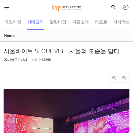
Sketchbook5, 스케치북5
Sketchbook5, 스케치북5
타임라인
카테고리
알림마당
기관소개
리포트
기사작성
Home
서울바이브 SEOUL VIBE, 서울의 모습을 담다
22기이준오기자
조회 수
37695