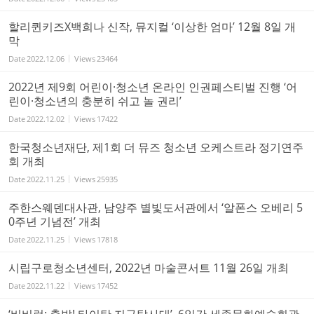
할리퀸키즈X백희나 신작, 뮤지컬 ‘이상한 엄마’ 12월 8일 개
막
Date
2022.12.06
Views
23464
2022년 제9회 어린이·청소년 온라인 인권페스티벌 진행 ‘어
린이·청소년의 충분히 쉬고 놀 권리’
Date
2022.12.02
Views
17422
한국청소년재단, 제1회 더 뮤즈 청소년 오케스트라 정기연주
회 개최
Date
2022.11.25
Views
25935
주한스웨덴대사관, 남양주 별빛도서관에서 ‘알폰스 오베리 5
0주년 기념전’ 개최
Date
2022.11.25
Views
17818
시립구로청소년센터, 2022년 마술콘서트 11월 26일 개최
Date
2022.11.22
Views
17452
‘비비런: 출발! 타이탄 지구탐사대’, 6일간 세종문화예술회관