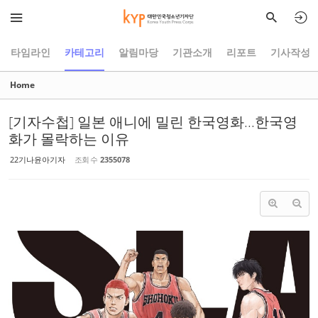
Sketchbook5, 스케치북5
Sketchbook5, 스케치북5
타임라인
카테고리
알림마당
기관소개
리포트
기사작성
Home
[기자수첩] 일본 애니에 밀린 한국영화...한국영
화가 몰락하는 이유
22기나윤아기자
조회 수
2355078