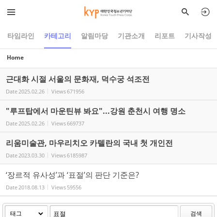
Sketchbook5, 스케치북5
Sketchbook5, 스케치북5
타임라인
카테고리
알림마당
기관소개
리포트
기사작성
Home
근대화 시절 서울의 문화재, 덕수궁 석조전
Date
2025.02.26
Views
671956
"루프탑에서 마운틴뷰 봐요"...강원 춘천시 여행 명소
Date
2025.02.26
Views
669737
리움미술관, 마우리치오 카텔란의 국내 첫 개인전
Date
2023.03.30
Views
6185987
‘장르적 유사성’과 ‘표절’의 판단 기준은?
Date
2018.08.13
Views
59556
검색