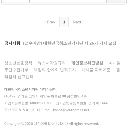
Prev
1
Next
공지사항
[접수마감] 대한민국청소년기자단 제 26기 기자 모집
청소년보호정책
뉴스저작권규약
개인정보취급방침
이메일
무단수집거부
책임의 한계와 법적고지
게시물 처리기준
권
리침해 신고센터
대한민국청소년기자단 미디어센터
(10497) 경기도 고양시 덕양구 화중로 98 광성빌딩 4층
사업자등록번호: 680-81-00708ㅣ정기간행물등록번호: 경기 아51448
TEL: 031-815-0112~3ㅣE-mail: korea@youthpress.net
Copyright ⓒ 2026 대한민국청소년기자단 All rights reserved.