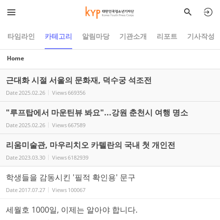
타임라인
카테고리
알림마당
기관소개
리포트
기사작성
Home
근대화 시절 서울의 문화재, 덕수궁 석조전
Date
2025.02.26
Views
669356
"루프탑에서 마운틴뷰 봐요"...강원 춘천시 여행 명소
Date
2025.02.26
Views
667589
리움미술관, 마우리치오 카텔란의 국내 첫 개인전
Date
2023.03.30
Views
6182939
학생들을 감동시킨 '필적 확인용' 문구
Date
2017.07.27
Views
100067
세월호 1000일, 이제는 알아야 합니다.