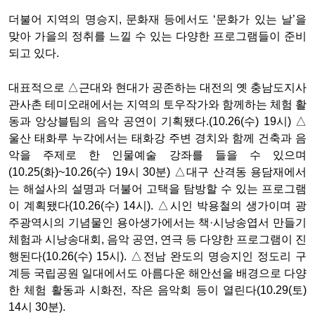
더불어 지역의 명승지, 문화재 등에서도 ‘문화가 있는 날’을
맞아 가을의 정취를 느낄 수 있는 다양한 프로그램들이 준비
되고 있다.
대표적으로 △근대와 현대가 공존하는 대전의 옛 충남도지사
관사촌 테미오래에서는 지역의 토우작가와 함께하는 체험 활
동과 앙상블팀의 음악 공연이 기획됐다.(10.26(수) 19시) △
울산 태화루 누각에서는 태화강 주변 경치와 함께 건축과 음
악을 주제로 한 인물예술 강좌를 들을 수 있으며
(10.25(화)~10.26(수) 19시 30분) △대구 산격동 용담재에서
는 해설사의 설명과 더불어 고택을 탐방할 수 있는 프로그램
이 계획됐다(10.26(수) 14시). △시인 박용철의 생가이며 광
주광역시의 기념물인 용아생가에서는 책·시낭송엽서 만들기
체험과 시낭송대회, 음악 공연, 연극 등 다양한 프로그램이 진
행된다(10.26(수) 15시). △전남 완도의 명승지인 정도리 구
계등 국립공원 일대에서도 아름다운 해안선을 배경으로 다양
한 체험 활동과 시화전, 작은 음악회 등이 열린다(10.29(토)
14시 30분).