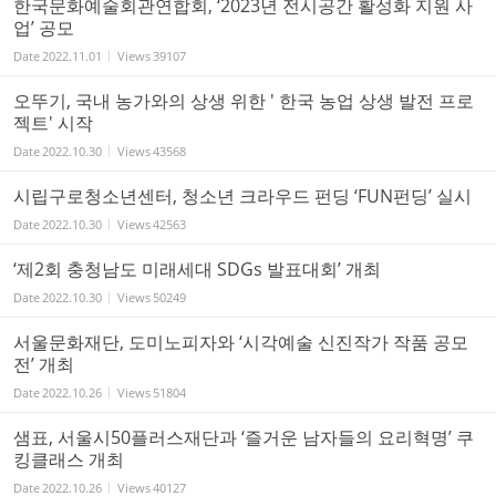
한국문화예술회관연합회, ‘2023년 전시공간 활성화 지원 사
업’ 공모
Date
2022.11.01
Views
39107
오뚜기, 국내 농가와의 상생 위한 ' 한국 농업 상생 발전 프로
젝트' 시작
Date
2022.10.30
Views
43568
시립구로청소년센터, 청소년 크라우드 펀딩 ‘FUN펀딩’ 실시
Date
2022.10.30
Views
42563
‘제2회 충청남도 미래세대 SDGs 발표대회’ 개최
Date
2022.10.30
Views
50249
서울문화재단, 도미노피자와 ‘시각예술 신진작가 작품 공모
전’ 개최
Date
2022.10.26
Views
51804
샘표, 서울시50플러스재단과 ‘즐거운 남자들의 요리혁명’ 쿠
킹클래스 개최
Date
2022.10.26
Views
40127