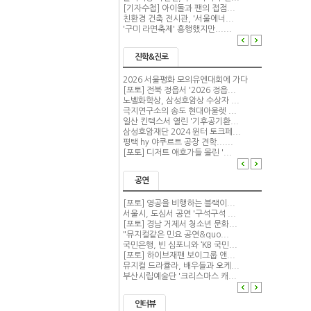
[기자수첩] 아이돌과 팬의 접점...
친환경 건축 전시관, '서울에너...
'구미 라면축제' 흥행했지만......
진학&진로
2026 서울평화 모의유엔대회에 가다
[포토] 전북 정읍서 '2026 정읍...
노벨화학상, 삼성호암상 수상자 ...
극지연구소의 송도 현대아울렛 ...
일산 킨텍스서 열린 '기후공기환...
삼성호암재단 2024 윈터 토크페...
평택 hy 야쿠르트 공장 견학......
[포토] 디저트 애호가들 몰린 '...
공연
[포토] 영공을 비행하는 블랙이...
서울시, 도심서 공연 '구석구석 ...
[포토] 경남 거제서 청소년 문화...
"뮤지컬같은 민요 공연&quo...
국민은행, 빈 심포니와 ‘KB 국민...
[포토] 하이브재팬 보이그룹 앤...
뮤지컬 드라큘라, 배우들과 오케...
부산시립예술단 '크리스마스 캐...
인터뷰