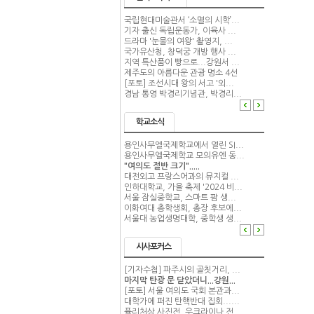
국립현대미술관서 ‘소멸의 시학’...
기자 출신 독립운동가, 이육사 ...
드라마 '눈물의 여왕' 촬영지, ...
국가유산청, 창덕궁 개방 행사 ...
지역 특산품이 빵으로...강원서 ...
제주도의 아름다운 관광 명소 4선
[포토] 조선시대 왕의 서고 '외...
경남 통영 박경리기념관, 박경리...
학교소식
용인사무엘국제학교에서 열린 SI...
용인사무엘국제학교 모의유엔 동...
"여의도 절반 크기".....
대전외고 프랑스어과의 뮤지컬 ...
인하대학교, 가을 축제 '2024 비...
서울 잠실중학교, 스마트 팜 생...
이화여대 총학생회, 총장 후보에...
서울대 농업생명대학, 중학생 생...
시사포커스
[기자수첩] 파주시의 골칫거리, ...
마지막 탄광 문 닫았더니...강원...
[포토] 서울 여의도 국회 본관과...
대학가에 퍼진 탄핵반대 집회......
퓰리처상 사진전, 우크라이나 전...