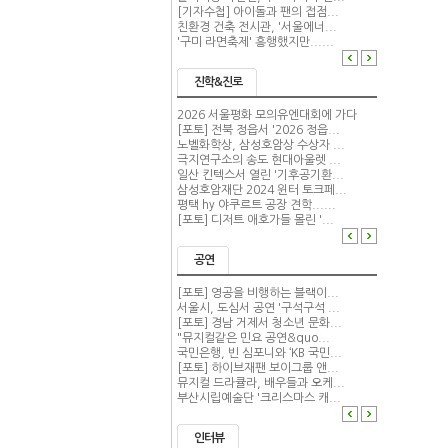
[기자수첩] 아이돌과 팬의 접점...
친환경 건축 전시관, '서울에너...
'구미 라면축제' 흥행했지만......
진학&진로
2026 서울평화 모의유엔대회에 가다
[포토] 전북 정읍서 '2026 정읍...
노벨화학상, 삼성호암상 수상자 ...
극지연구소의 송도 현대아울렛 ...
일산 킨텍스서 열린 '기후공기환...
삼성호암재단 2024 윈터 토크페...
평택 hy 야쿠르트 공장 견학......
[포토] 디저트 애호가들 몰린 '...
공연
[포토] 영공을 비행하는 블랙이...
서울시, 도심서 공연 '구석구석 ...
[포토] 경남 거제서 청소년 문화...
"뮤지컬같은 민요 공연&quo...
국민은행, 빈 심포니와 ‘KB 국민...
[포토] 하이브재팬 보이그룹 앤...
뮤지컬 드라큘라, 배우들과 오케...
부산시립예술단 '크리스마스 캐...
인터뷰