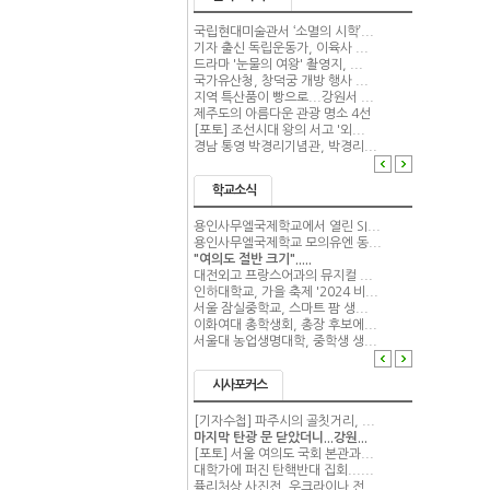
국립현대미술관서 ‘소멸의 시학’...
기자 출신 독립운동가, 이육사 ...
드라마 '눈물의 여왕' 촬영지, ...
국가유산청, 창덕궁 개방 행사 ...
지역 특산품이 빵으로...강원서 ...
제주도의 아름다운 관광 명소 4선
[포토] 조선시대 왕의 서고 '외...
경남 통영 박경리기념관, 박경리...
학교소식
용인사무엘국제학교에서 열린 SI...
용인사무엘국제학교 모의유엔 동...
"여의도 절반 크기".....
대전외고 프랑스어과의 뮤지컬 ...
인하대학교, 가을 축제 '2024 비...
서울 잠실중학교, 스마트 팜 생...
이화여대 총학생회, 총장 후보에...
서울대 농업생명대학, 중학생 생...
시사포커스
[기자수첩] 파주시의 골칫거리, ...
마지막 탄광 문 닫았더니...강원...
[포토] 서울 여의도 국회 본관과...
대학가에 퍼진 탄핵반대 집회......
퓰리처상 사진전, 우크라이나 전...