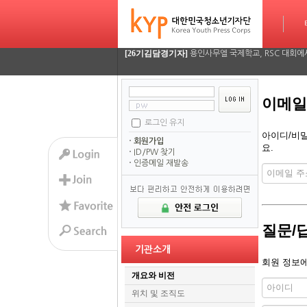
[26기정재훈기자]
AI가 짜주는 맞춤형 방학 시간표…
타임라인
[26기김담경기자]
용인사무엘 국제학교, RSC 대회에
[26기이율관기자]
수업 시간 덮친 화재, 동탄 학원가 
이메일
[26기김담경기자]
2026 서울평화 모의유엔대회에 가
로그인 유지
[26기김담경기자]
2026 서울평화 모의유엔대회에 가
아이디/비밀
회원가입
요.
ID/PW 찾기
[26기정재훈기자]
AI가 짜주는 맞춤형 방학 시간표…
인증메일 재발송
[26기김담경기자]
용인사무엘 국제학교, RSC 대회에
[26기이율관기자]
수업 시간 덮친 화재, 동탄 학원가 
질문/
[26기김담경기자]
2026 서울평화 모의유엔대회에 가
기관소개
회원 정보에
[26기김담경기자]
2026 서울평화 모의유엔대회에 가
개요와 비전
위치 및 조직도