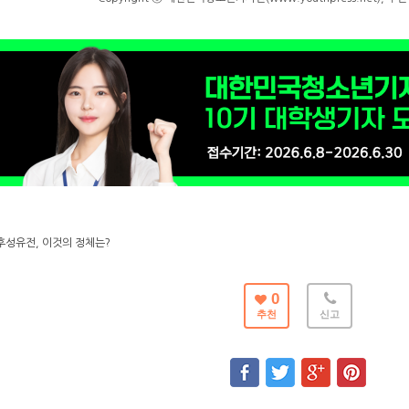
후성유전, 이것의 정체는?
0
추천
신고