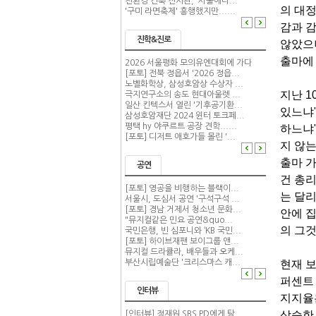
친환경 건축 전시관, '서울에너...
의 대
'구미 라면축제' 흥행했지만......
감과 감
진학&진로
않았으나
출마에 
2026 서울평화 모의유엔대회에 가다
[포토] 전북 정읍서 '2026 정읍...
노벨화학상, 삼성호암상 수상자 ...
지난 
극지연구소의 송도 현대아울렛 ...
일산 킨텍스서 열린 '기후공기환...
있느냐"
삼성호암재단 2024 윈터 토크페...
평택 hy 야쿠르트 공장 견학......
하느냐"
[포토] 디저트 애호가들 몰린 '...
지 않는
출마 
공연
건 총리
[포토] 영공을 비행하는 블랙이...
는
달리
서울시, 도심서 공연 '구석구석 ...
[포토] 경남 거제서 청소년 문화...
안에 
"뮤지컬같은 민요 공연&quo...
의 그
국민은행, 빈 심포니와 ‘KB 국민...
[포토] 하이브재팬 보이그룹 앤...
뮤지컬 드라큘라, 배우들과 오케...
부산시립예술단 '크리스마스 캐...
현재 보
퍼센트
인터뷰
지지율
상승한 
[인터뷰] 정재원 SBS PD에게 탐...