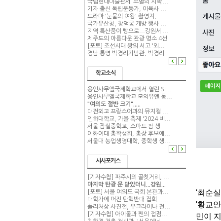
국립현대미술관서 ‘소멸의 시학’...
기자 출신 독립운동가, 이육사 ...
드라마 '눈물의 여왕' 촬영지, ...
국가유산청, 창덕궁 개방 행사 ...
지역 특산품이 빵으로...강원서 ...
제주도의 아름다운 관광 명소 4선
[포토] 조선시대 왕의 서고 '외...
경남 통영 박경리기념관, 박경리...
학교소식
용인사무엘국제학교에서 열린 SI...
용인사무엘국제학교 모의유엔 동...
"여의도 절반 크기".....
대전외고 프랑스어과의 뮤지컬 ...
인하대학교, 가을 축제 '2024 비...
서울 잠실중학교, 스마트 팜 생...
이화여대 총학생회, 총장 후보에...
서울대 농업생명대학, 중학생 생...
시사포커스
[기자수첩] 파주시의 골칫거리, ...
마지막 탄광 문 닫았더니...강원...
'최순실
[포토] 서울 여의도 국회 본관과...
대학가에 퍼진 탄핵반대 집회......
'황교안
퓰리처상 사진전, 우크라이나 전...
[기자수첩] 아이돌과 팬의 접점...
민이 지