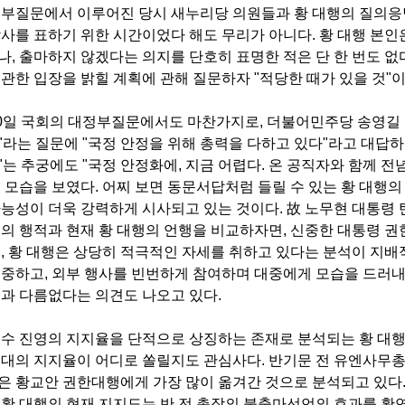
정부질문에서 이루어진 당시 새누리당 의원들과 황 대행의 질의응답
사를 표하기 위한 시간이었다 해도 무리가 아니다. 황 대행 본인
, 출마하지 않겠다는 의지를 단호히 표명한 적은 단 한 번도 없
관한 입장을 밝힐 계획에 관해 질문하자 "적당한 때가 있을 것"
10일 국회의 대정부질문에서도 마찬가지로, 더불어민주당 송영길
라는 질문에 "국정 안정을 위해 총력을 다하고 있다"라고 대답하며
는 추궁에도 "국정 안정화에, 지금 어렵다. 온 공직자와 함께 전
 모습을 보였다. 어찌 보면 동문서답처럼 들릴 수 있는 황 대행
가능성이 더욱 강력하게 시사되고 있는 것이다.
故 노무현 대통령 
의 행적과 현재 황 대행의 언행을 비교하자면, 신중한 대통령 권
, 황 대행은 상당히 적극적인 자세를 취하고 있다는 분석이 지배
집중하고, 외부 행사를 빈번하게 참여하며 대중에게 모습을 드러
것과 다름없다는 의견도 나오고 있다.
수 진영의 지지율을 단적으로 상징하는 존재로 분석되는 황 대행이
 대의 지지율이 어디로 쏠릴지도 관심사다. 반기문 전 유엔사무총
은 황교안 권한대행에게 가장 많이 옮겨간 것으로 분석되고 있다.
황 대행의 현재 지지도는 반 전 총장의 불출마선언의 효과를 확연