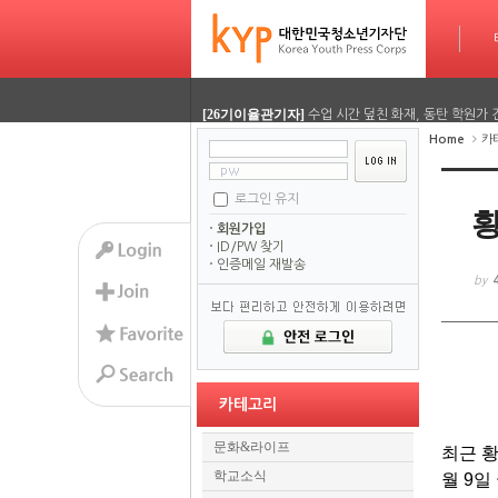
[26기정재훈기자]
AI가 짜주는 맞춤형 방학 시간표…
타임라인
Sketchbook5, 스케치북5
Sketchbook5, 스케치북5
[26기김담경기자]
용인사무엘 국제학교, RSC 대회에
[26기이율관기자]
수업 시간 덮친 화재, 동탄 학원가 
Home
카
[26기김담경기자]
2026 서울평화 모의유엔대회에 가
[26기김담경기자]
2026 서울평화 모의유엔대회에 가
로그인 유지
Sketchbook5, 스케치북5
Sketchbook5, 스케치북5
황
회원가입
[26기정재훈기자]
AI가 짜주는 맞춤형 방학 시간표…
ID/PW 찾기
인증메일 재발송
[26기김담경기자]
용인사무엘 국제학교, RSC 대회에
by
[26기이율관기자]
수업 시간 덮친 화재, 동탄 학원가 
[26기김담경기자]
2026 서울평화 모의유엔대회에 가
카테고리
[26기김담경기자]
2026 서울평화 모의유엔대회에 가
문화&라이프
최근 황
학교소식
월 9