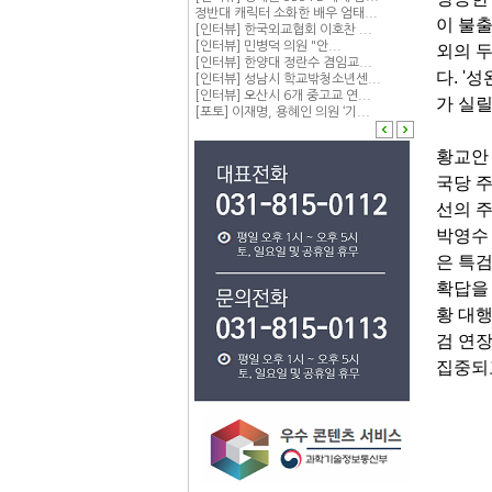
정반대 캐릭터 소화한 배우 엄태...
이 불
[인터뷰] 한국외교협회 이호찬 ...
[인터뷰] 민병덕 의원 "안...
외의 두
[인터뷰] 한양대 정란수 겸임교...
다. '
[인터뷰] 성남시 학교밖청소년센...
[인터뷰] 오산시 6개 중고교 연...
가 실릴
[포토] 이재명, 용혜인 의원 ‘기...
황교안 
국당 주
선의 주
박영수 
은 특
확답을
황 대행
검 연장
집중되