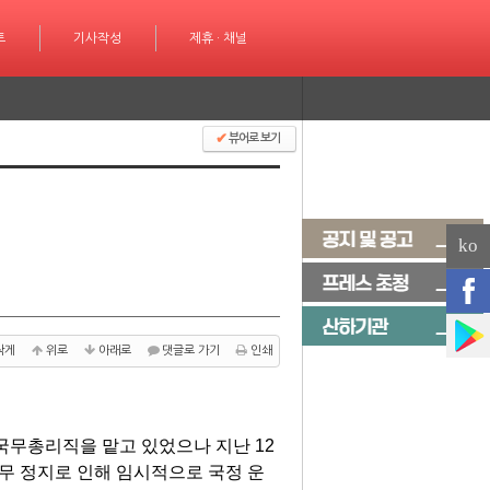
성
트
제휴 · 채널
기사작성
제휴 · 채널
✔
뷰어로 보기
ko
작게
위로
아래로
댓글로 가기
인쇄
국무총리직을 맡고 있었으나 지난 12
무 정지로 인해 임시적으로 국정 운