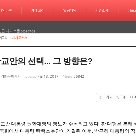
학습 계획도 인공지능 시대
2026-07-30
타임라인
카테고리
카테고리
알림마당
알림마당
기관소개
기관소개
리포트
기사작
리포
서 놀라운 성과 또 한번 이루다
2026-07-25
긴급 대피 소동
2026-07-08
테고리
시사포커스
다
2026-06-26
다
2026-06-25
교안의 선택... 그 방향은?
학습 계획도 인공지능 시대
2026-07-30
서 놀라운 성과 또 한번 이루다
2026-07-25
4기최우혁기자
Feb 18, 2017
36842
posted
Views
긴급 대피 소동
2026-07-08
?
가
크게
다
2026-06-26
다
2026-06-25
교안 대통령 권한대행의 행보가 주목되고 있다. 황 대행은 본래 
일 국회에서 대통령 탄핵소추안이 가결된 이후, 박근혜 대통령의 직