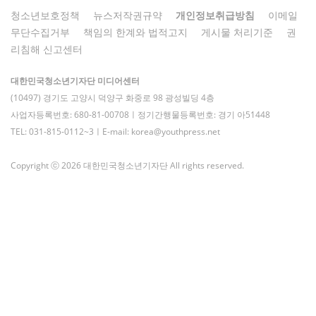
청소년보호정책
뉴스저작권규약
개인정보취급방침
이메일
무단수집거부
책임의 한계와 법적고지
게시물 처리기준
권
리침해 신고센터
대한민국청소년기자단 미디어센터
(10497) 경기도 고양시 덕양구 화중로 98 광성빌딩 4층
사업자등록번호: 680-81-00708ㅣ정기간행물등록번호: 경기 아51448
TEL: 031-815-0112~3ㅣE-mail: korea@youthpress.net
Copyright ⓒ 2026 대한민국청소년기자단 All rights reserved.