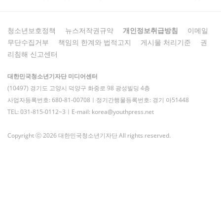
청소년보호정책
뉴스저작권규약
개인정보취급방침
이메일
무단수집거부
책임의 한계와 법적고지
게시물 처리기준
권
리침해 신고센터
대한민국청소년기자단 미디어센터
(10497) 경기도 고양시 덕양구 화중로 98 광성빌딩 4층
사업자등록번호: 680-81-00708ㅣ정기간행물등록번호: 경기 아51448
TEL: 031-815-0112~3ㅣE-mail: korea@youthpress.net
Copyright ⓒ 2026 대한민국청소년기자단 All rights reserved.