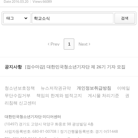
Date
2016.03.20
Views
66089
검색
Prev
1
Next
공지사항
[접수마감] 대한민국청소년기자단 제 26기 기자 모집
청소년보호정책
뉴스저작권규약
개인정보취급방침
이메일
무단수집거부
책임의 한계와 법적고지
게시물 처리기준
권
리침해 신고센터
대한민국청소년기자단 미디어센터
(10497) 경기도 고양시 덕양구 화중로 98 광성빌딩 4층
사업자등록번호: 680-81-00708ㅣ정기간행물등록번호: 경기 아51448