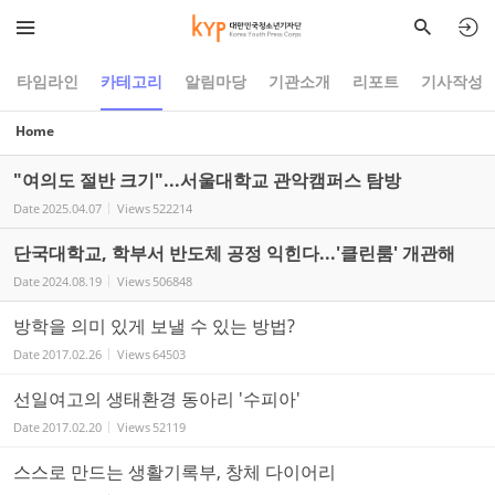
Sketchbook5, 스케치북5
Sketchbook5, 스케치북5
타임라인
카테고리
알림마당
기관소개
리포트
기사작성
Home
"여의도 절반 크기"...서울대학교 관악캠퍼스 탐방
Date
2025.04.07
Views
522214
단국대학교, 학부서 반도체 공정 익힌다...'클린룸' 개관해
Date
2024.08.19
Views
506848
방학을 의미 있게 보낼 수 있는 방법?
Date
2017.02.26
Views
64503
선일여고의 생태환경 동아리 '수피아'
Date
2017.02.20
Views
52119
스스로 만드는 생활기록부, 창체 다이어리