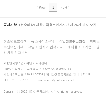
Prev
1
Next
공지사항
[접수마감] 대한민국청소년기자단 제 26기 기자 모집
청소년보호정책
뉴스저작권규약
개인정보취급방침
이메일
무단수집거부
책임의 한계와 법적고지
게시물 처리기준
권
리침해 신고센터
대한민국청소년기자단 미디어센터
(10497) 경기도 고양시 덕양구 화중로 98 광성빌딩 4층
사업자등록번호: 680-81-00708ㅣ정기간행물등록번호: 경기 아51448
TEL: 031-815-0112~3ㅣE-mail: korea@youthpress.net
Copyright ⓒ 2026 대한민국청소년기자단 All rights reserved.