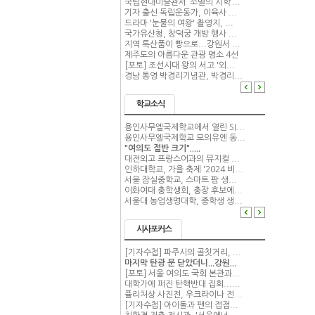
국립현대미술관서 ‘소멸의 시학’...
기자 출신 독립운동가, 이육사 ...
드라마 '눈물의 여왕' 촬영지, ...
국가유산청, 창덕궁 개방 행사 ...
지역 특산품이 빵으로...강원서 ...
제주도의 아름다운 관광 명소 4선
[포토] 조선시대 왕의 서고 '외...
경남 통영 박경리기념관, 박경리...
학교소식
용인사무엘국제학교에서 열린 SI...
용인사무엘국제학교 모의유엔 동...
"여의도 절반 크기".....
대전외고 프랑스어과의 뮤지컬 ...
인하대학교, 가을 축제 '2024 비...
서울 잠실중학교, 스마트 팜 생...
이화여대 총학생회, 총장 후보에...
서울대 농업생명대학, 중학생 생...
시사포커스
[기자수첩] 파주시의 골칫거리, ...
마지막 탄광 문 닫았더니...강원...
[포토] 서울 여의도 국회 본관과...
대학가에 퍼진 탄핵반대 집회......
퓰리처상 사진전, 우크라이나 전...
[기자수첩] 아이돌과 팬의 접점...