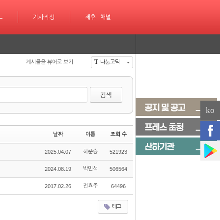
성
트
제휴 · 채널
기사작성
제휴 · 채널
T
게시물을 뷰어로 보기
나눔고딕
검색
ko
날짜
이름
조회 수
2025.04.07
하준승
521923
2024.08.19
박민석
506564
2017.02.26
전효주
64496
태그