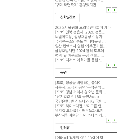
친환경 건축 전시관, '서울에너...
'구미 라면축제' 흥행했지만......
진학&진로
2026 서울평화 모의유엔대회에 가다
[포토] 전북 정읍서 '2026 정읍...
노벨화학상, 삼성호암상 수상자 ...
극지연구소의 송도 현대아울렛 ...
일산 킨텍스서 열린 '기후공기환...
삼성호암재단 2024 윈터 토크페...
평택 hy 야쿠르트 공장 견학......
[포토] 디저트 애호가들 몰린 '...
공연
[포토] 영공을 비행하는 블랙이...
서울시, 도심서 공연 '구석구석 ...
[포토] 경남 거제서 청소년 문화...
"뮤지컬같은 민요 공연&quo...
국민은행, 빈 심포니와 ‘KB 국민...
[포토] 하이브재팬 보이그룹 앤...
뮤지컬 드라큘라, 배우들과 오케...
부산시립예술단 '크리스마스 캐...
인터뷰
[인터뷰] 정재원 SBS PD에게 탐...