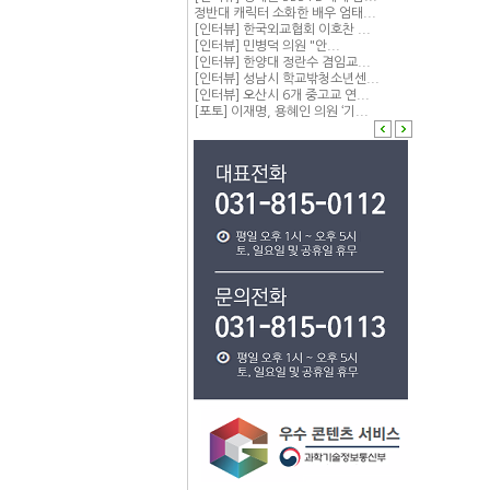
정반대 캐릭터 소화한 배우 엄태...
[인터뷰] 한국외교협회 이호찬 ...
[인터뷰] 민병덕 의원 "안...
[인터뷰] 한양대 정란수 겸임교...
[인터뷰] 성남시 학교밖청소년센...
[인터뷰] 오산시 6개 중고교 연...
[포토] 이재명, 용혜인 의원 ‘기...