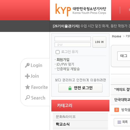
[26기정재훈기자]
AI가 짜주는 맞춤형 방학 시간표…
타임라인
Sketchbook5, 스케치북5
Sketchbook5, 스케치북5
[26기김담경기자]
용인사무엘 국제학교, RSC 대회에
[26기이율관기자]
수업 시간 덮친 화재, 동탄 학원가 
Home
카
[26기김담경기자]
2026 서울평화 모의유엔대회에 가
[26기김담경기자]
2026 서울평화 모의유엔대회에 가
로그인 유지
Sketchbook5, 스케치북5
Sketchbook5, 스케치북5
회원가입
[26기정재훈기자]
AI가 짜주는 맞춤형 방학 시간표…
ID/PW 찾기
인증메일 재발송
[26기김담경기자]
용인사무엘 국제학교, RSC 대회에
[26기이율관기자]
수업 시간 덮친 화재, 동탄 학원가 
"여의도 절
[26기김담경기자]
2026 서울평화 모의유엔대회에 가
단국대학교,
카테고리
[26기김담경기자]
2026 서울평화 모의유엔대회에 가
9
방학을
문화&라이프
목록
학교소식