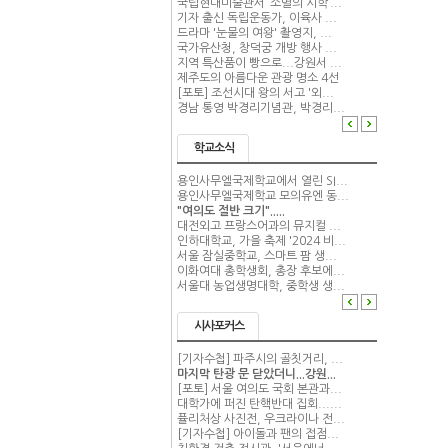
국립현대미술관서 ‘소멸의 시학’...
기자 출신 독립운동가, 이육사 ...
드라마 '눈물의 여왕' 촬영지, ...
국가유산청, 창덕궁 개방 행사 ...
지역 특산품이 빵으로...강원서 ...
제주도의 아름다운 관광 명소 4선
[포토] 조선시대 왕의 서고 '외...
경남 통영 박경리기념관, 박경리...
학교소식
용인사무엘국제학교에서 열린 SI...
용인사무엘국제학교 모의유엔 동...
"여의도 절반 크기".....
대전외고 프랑스어과의 뮤지컬 ...
인하대학교, 가을 축제 '2024 비...
서울 잠실중학교, 스마트 팜 생...
이화여대 총학생회, 총장 후보에...
서울대 농업생명대학, 중학생 생...
시사포커스
[기자수첩] 파주시의 골칫거리, ...
마지막 탄광 문 닫았더니...강원...
[포토] 서울 여의도 국회 본관과...
대학가에 퍼진 탄핵반대 집회......
퓰리처상 사진전, 우크라이나 전...
[기자수첩] 아이돌과 팬의 접점...