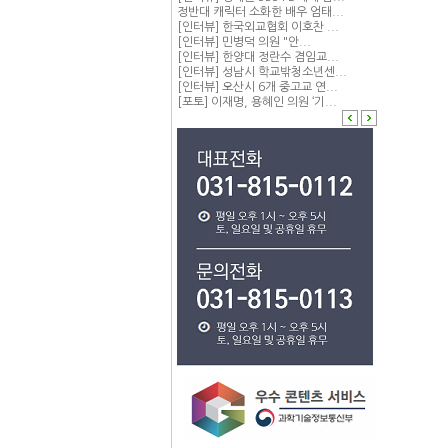
정반대 캐릭터 소화한 배우 엄태...
[인터뷰] 한국외교협회 이호찬 ...
[인터뷰] 민병덕 의원 "안...
[인터뷰] 한양대 정란수 겸임교...
[인터뷰] 성남시 학교밖청소년센...
[인터뷰] 오산시 6개 중고교 연...
[포토] 이재명, 용혜인 의원 ‘기...