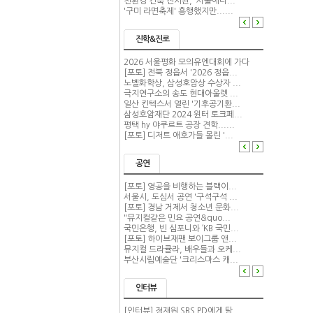
친환경 건축 전시관, '서울에너...
'구미 라면축제' 흥행했지만......
진학&진로
2026 서울평화 모의유엔대회에 가다
[포토] 전북 정읍서 '2026 정읍...
노벨화학상, 삼성호암상 수상자 ...
극지연구소의 송도 현대아울렛 ...
일산 킨텍스서 열린 '기후공기환...
삼성호암재단 2024 윈터 토크페...
평택 hy 야쿠르트 공장 견학......
[포토] 디저트 애호가들 몰린 '...
공연
[포토] 영공을 비행하는 블랙이...
서울시, 도심서 공연 '구석구석 ...
[포토] 경남 거제서 청소년 문화...
"뮤지컬같은 민요 공연&quo...
국민은행, 빈 심포니와 ‘KB 국민...
[포토] 하이브재팬 보이그룹 앤...
뮤지컬 드라큘라, 배우들과 오케...
부산시립예술단 '크리스마스 캐...
인터뷰
[인터뷰] 정재원 SBS PD에게 탐...