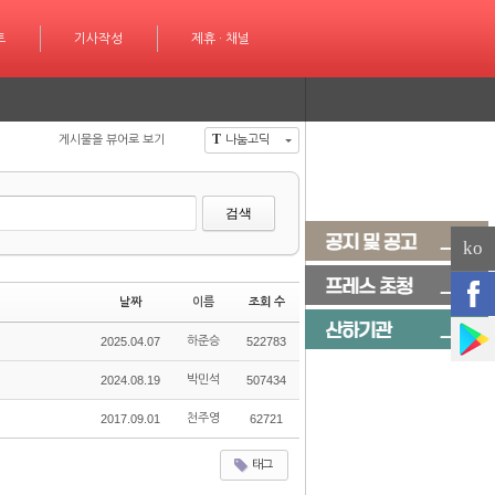
성
트
제휴 · 채널
기사작성
제휴 · 채널
T
게시물을 뷰어로 보기
나눔고딕
검색
ko
날짜
이름
조회 수
2025.04.07
하준승
522783
2024.08.19
박민석
507434
2017.09.01
천주영
62721
태그