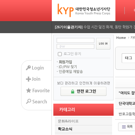
[26기정재훈기자]
AI가 짜주는 맞춤형 방학 시간표…
타임라인
Sketchbook5, 스케치북5
Sketchbook5, 스케치북5
[26기김담경기자]
용인사무엘 국제학교, RSC 대회에
[26기이율관기자]
수업 시간 덮친 화재, 동탄 학원가 
Home
카
[26기김담경기자]
2026 서울평화 모의유엔대회에 가
[26기김담경기자]
2026 서울평화 모의유엔대회에 가
로그인 유지
Sketchbook5, 스케치북5
Sketchbook5, 스케치북5
회원가입
[26기정재훈기자]
AI가 짜주는 맞춤형 방학 시간표…
ID/PW 찾기
인증메일 재발송
[26기김담경기자]
용인사무엘 국제학교, RSC 대회에
[26기이율관기자]
수업 시간 덮친 화재, 동탄 학원가 
"여의도 절
[26기김담경기자]
2026 서울평화 모의유엔대회에 가
단국대학교,
카테고리
[26기김담경기자]
2026 서울평화 모의유엔대회에 가
반포고등학
문화&라이프
목록
학교소식