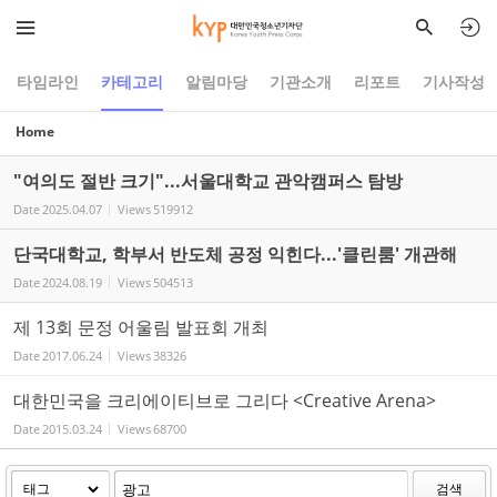
Sketchbook5, 스케치북5
Sketchbook5, 스케치북5
타임라인
카테고리
알림마당
기관소개
리포트
기사작성
Home
"여의도 절반 크기"...서울대학교 관악캠퍼스 탐방
Date
2025.04.07
Views
519912
단국대학교, 학부서 반도체 공정 익힌다...'클린룸' 개관해
Date
2024.08.19
Views
504513
제 13회 문정 어울림 발표회 개최
Date
2017.06.24
Views
38326
대한민국을 크리에이티브로 그리다 <Creative Arena>
Date
2015.03.24
Views
68700
검색