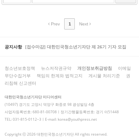
Prev
1
Next
공지사항
[접수마감] 대한민국청소년기자단 제 26기 기자 모집
청소년보호정책
뉴스저작권규약
개인정보취급방침
이메일
무단수집거부
책임의 한계와 법적고지
게시물 처리기준
권
리침해 신고센터
대한민국청소년기자단 미디어센터
(10497) 경기도 고양시 덕양구 화중로 98 광성빌딩 4층
사업자등록번호: 680-81-00708ㅣ정기간행물등록번호: 경기 아51448
TEL: 031-815-0112~3ㅣE-mail: korea@youthpress.net
Copyright ⓒ 2026 대한민국청소년기자단 All rights reserved.