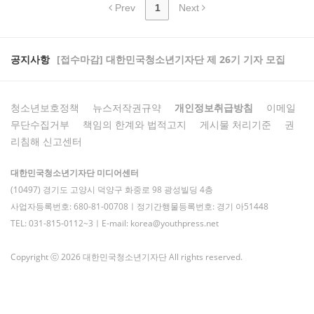
Prev
1
Next
공지사항
[접수마감] 대한민국청소년기자단 제 26기 기자 모집
청소년보호정책
뉴스저작권규약
개인정보취급방침
이메일
무단수집거부
책임의 한계와 법적고지
게시물 처리기준
권
리침해 신고센터
대한민국청소년기자단 미디어센터
(10497) 경기도 고양시 덕양구 화중로 98 광성빌딩 4층
사업자등록번호: 680-81-00708ㅣ정기간행물등록번호: 경기 아51448
TEL: 031-815-0112~3ㅣE-mail: korea@youthpress.net
Copyright ⓒ 2026 대한민국청소년기자단 All rights reserved.