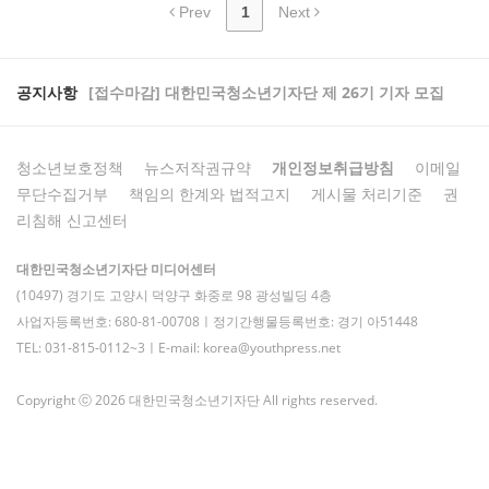
Prev
1
Next
공지사항
[접수마감] 대한민국청소년기자단 제 26기 기자 모집
청소년보호정책
뉴스저작권규약
개인정보취급방침
이메일
무단수집거부
책임의 한계와 법적고지
게시물 처리기준
권
리침해 신고센터
대한민국청소년기자단 미디어센터
(10497) 경기도 고양시 덕양구 화중로 98 광성빌딩 4층
사업자등록번호: 680-81-00708ㅣ정기간행물등록번호: 경기 아51448
TEL: 031-815-0112~3ㅣE-mail: korea@youthpress.net
Copyright ⓒ 2026 대한민국청소년기자단 All rights reserved.