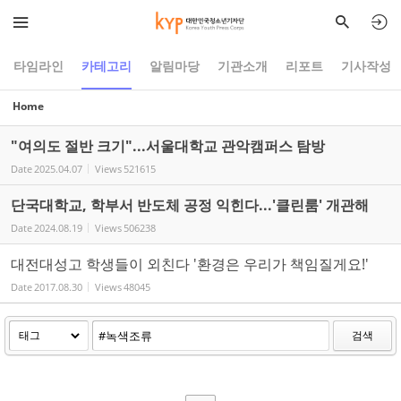
Sketchbook5, 스케치북5
Sketchbook5, 스케치북5
타임라인
카테고리
알림마당
기관소개
리포트
기사작성
Home
"여의도 절반 크기"...서울대학교 관악캠퍼스 탐방
Date
2025.04.07
Views
521615
단국대학교, 학부서 반도체 공정 익힌다...'클린룸' 개관해
Date
2024.08.19
Views
506238
대전대성고 학생들이 외친다 '환경은 우리가 책임질게요!'
Date
2017.08.30
Views
48045
검색