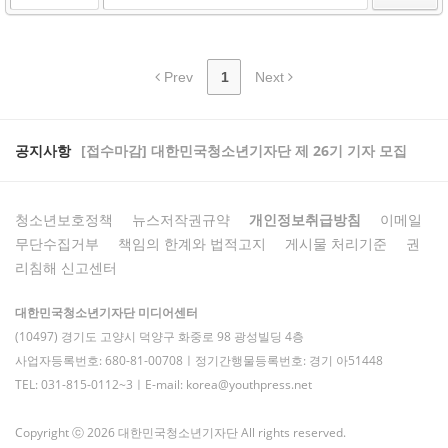
Prev
1
Next
공지사항
[접수마감] 대한민국청소년기자단 제 26기 기자 모집
청소년보호정책
뉴스저작권규약
개인정보취급방침
이메일
무단수집거부
책임의 한계와 법적고지
게시물 처리기준
권
리침해 신고센터
대한민국청소년기자단 미디어센터
(10497) 경기도 고양시 덕양구 화중로 98 광성빌딩 4층
사업자등록번호: 680-81-00708ㅣ정기간행물등록번호: 경기 아51448
TEL: 031-815-0112~3ㅣE-mail: korea@youthpress.net
Copyright ⓒ 2026 대한민국청소년기자단 All rights reserved.