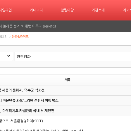
타임라인
카테고리
카테고리
알림마당
알림마당
기관소개
기관소개
리포트
기사작
리포
학습 계획도 인공지능 시대
2026-07-30
서 놀라운 성과 또 한번 이루다
2026-07-25
긴급 대피 소동
2026-07-08
테고리
문화&라이프
다
2026-06-26
다
2026-06-25
학습 계획도 인공지능 시대
2026-07-30
제목
서 놀라운 성과 또 한번 이루다
2026-07-25
 서울의 문화재, 덕수궁 석조전
긴급 대피 소동
2026-07-08
 마운틴뷰 봐요"...강원 춘천시 여행 명소
다
2026-06-26
, 마우리치오 카텔란의 국내 첫 개인전
다
2026-06-25
경으로, 서울환경영화제(SEFF)