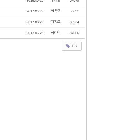
2018.05.28
정하영
57675
2017.06.25
안옥주
55631
2017.06.22
김정모
63264
2017.05.23
이다빈
84606
태그