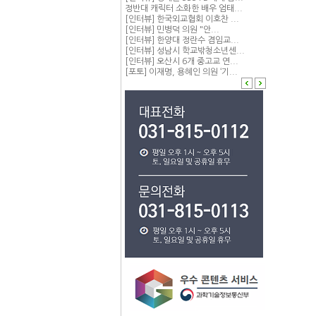
정반대 캐릭터 소화한 배우 엄태...
[인터뷰] 한국외교협회 이호찬 ...
[인터뷰] 민병덕 의원 "안...
[인터뷰] 한양대 정란수 겸임교...
[인터뷰] 성남시 학교밖청소년센...
[인터뷰] 오산시 6개 중고교 연...
[포토] 이재명, 용혜인 의원 ‘기...