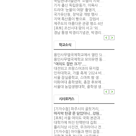
국립현대미술관서 ‘소멸의 시학’...
기자 출신 독립운동가, 이육사 ...
드라마 '눈물의 여왕' 촬영지, ...
국가유산청, 창덕궁 개방 행사 ...
지역 특산품이 빵으로...강원서 ...
제주도의 아름다운 관광 명소 4선
[포토] 조선시대 왕의 서고 '외...
경남 통영 박경리기념관, 박경리...
학교소식
용인사무엘국제학교에서 열린 SI...
용인사무엘국제학교 모의유엔 동...
"여의도 절반 크기".....
대전외고 프랑스어과의 뮤지컬 ...
인하대학교, 가을 축제 '2024 비...
서울 잠실중학교, 스마트 팜 생...
이화여대 총학생회, 총장 후보에...
서울대 농업생명대학, 중학생 생...
시사포커스
[기자수첩] 파주시의 골칫거리, ...
마지막 탄광 문 닫았더니...강원...
[포토] 서울 여의도 국회 본관과...
대학가에 퍼진 탄핵반대 집회......
퓰리처상 사진전, 우크라이나 전...
[기자수첩] 아이돌과 팬의 접점...