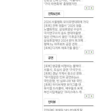
친환경 건축 전시관, '서울에너...
'구미 라면축제' 흥행했지만......
진학&진로
2026 서울평화 모의유엔대회에 가다
[포토] 전북 정읍서 '2026 정읍...
노벨화학상, 삼성호암상 수상자 ...
극지연구소의 송도 현대아울렛 ...
일산 킨텍스서 열린 '기후공기환...
삼성호암재단 2024 윈터 토크페...
평택 hy 야쿠르트 공장 견학......
[포토] 디저트 애호가들 몰린 '...
공연
[포토] 영공을 비행하는 블랙이...
서울시, 도심서 공연 '구석구석 ...
[포토] 경남 거제서 청소년 문화...
"뮤지컬같은 민요 공연&quo...
국민은행, 빈 심포니와 ‘KB 국민...
[포토] 하이브재팬 보이그룹 앤...
뮤지컬 드라큘라, 배우들과 오케...
부산시립예술단 '크리스마스 캐...
인터뷰
[인터뷰] 정재원 SBS PD에게 탐...