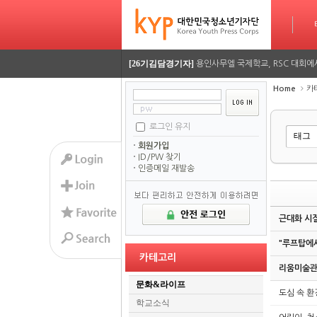
타임라인
Sketchbook5, 스케치북5
Sketchbook5, 스케치북5
[26기정재훈기자]
AI가 짜주는 맞춤형 방학 시간표…
[26기김담경기자]
용인사무엘 국제학교, RSC 대회에
[26기이율관기자]
수업 시간 덮친 화재, 동탄 학원가 
Home
카
[26기김담경기자]
2026 서울평화 모의유엔대회에 가
로그인 유지
Sketchbook5, 스케치북5
Sketchbook5, 스케치북5
[26기김담경기자]
2026 서울평화 모의유엔대회에 가
회원가입
ID/PW 찾기
[26기정재훈기자]
AI가 짜주는 맞춤형 방학 시간표…
인증메일 재발송
[26기김담경기자]
용인사무엘 국제학교, RSC 대회에
근대화 시절
[26기이율관기자]
수업 시간 덮친 화재, 동탄 학원가 
"루프탑에서
[26기김담경기자]
2026 서울평화 모의유엔대회에 가
카테고리
리움미술관
[26기김담경기자]
2026 서울평화 모의유엔대회에 가
문화&라이프
도심 속 환
학교소식