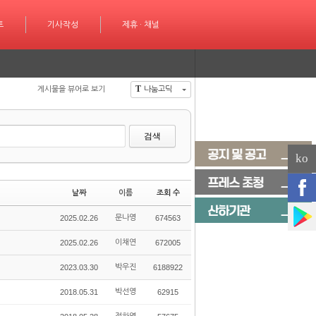
성
트
제휴 · 채널
기사작성
제휴 · 채널
T
게시물을 뷰어로 보기
나눔고딕
검색
ko
날짜
이름
조회 수
2025.02.26
문나영
674563
2025.02.26
이채연
672005
2023.03.30
박우진
6188922
2018.05.31
박선영
62915