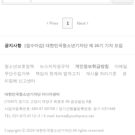
Prev
1
Next
공지사항
[접수마감] 대한민국청소년기자단 제 26기 기자 모집
청소년보호정책
뉴스저작권규약
개인정보취급방침
이메일
무단수집거부
책임의 한계와 법적고지
게시물 처리기준
권
리침해 신고센터
대한민국청소년기자단 미디어센터
(10497) 경기도 고양시 덕양구 화중로 98 광성빌딩 4층
사업자등록번호: 680-81-00708ㅣ정기간행물등록번호: 경기 아51448
TEL: 031-815-0112~3ㅣE-mail: korea@youthpress.net
Copyright ⓒ 2026 대한민국청소년기자단 All rights reserved.