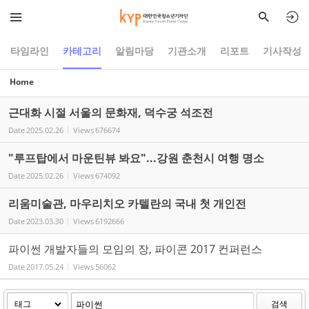
Sketchbook5, 스케치북5
Sketchbook5, 스케치북5
타임라인
카테고리
알림마당
기관소개
리포트
기사작성
Home
근대화 시절 서울의 문화재, 덕수궁 석조전
Date
2025.02.26
Views
676674
"루프탑에서 마운틴뷰 봐요"...강원 춘천시 여행 명소
Date
2025.02.26
Views
674092
리움미술관, 마우리치오 카텔란의 국내 첫 개인전
Date
2023.03.30
Views
6192666
파이썬 개발자들의 모임의 장, 파이콘 2017 컨퍼런스
Date
2017.05.24
Views
56062
검색