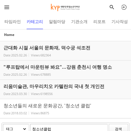
Sketchbook5, 스케치북5
Sketchbook5, 스케치북5
타임라인
카테고리
알림마당
기관소개
리포트
기사작성
Home
근대화 시절 서울의 문화재, 덕수궁 석조전
Date
2025.02.26
Views
682364
"루프탑에서 마운틴뷰 봐요"...강원 춘천시 여행 명소
Date
2025.02.26
Views
678885
리움미술관, 마우리치오 카텔란의 국내 첫 개인전
Date
2023.03.30
Views
6198556
청소년들의 새로운 문화공간, '청소년 클럽'
Date
2018.03.02
Views
86875
검색