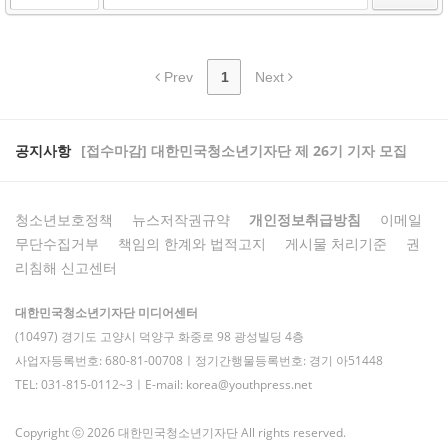
Prev
1
Next
공지사항
[접수마감] 대한민국청소년기자단 제 26기 기자 모집
청소년보호정책
뉴스저작권규약
개인정보취급방침
이메일
무단수집거부
책임의 한계와 법적고지
게시물 처리기준
권
리침해 신고센터
대한민국청소년기자단 미디어센터
(10497) 경기도 고양시 덕양구 화중로 98 광성빌딩 4층
사업자등록번호: 680-81-00708ㅣ정기간행물등록번호: 경기 아51448
TEL: 031-815-0112~3ㅣE-mail: korea@youthpress.net
Copyright ⓒ 2026 대한민국청소년기자단 All rights reserved.