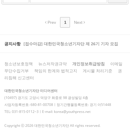
Prev
1
Next
공지사항
[접수마감] 대한민국청소년기자단 제 26기 기자 모집
청소년보호정책
뉴스저작권규약
개인정보취급방침
이메일
무단수집거부
책임의 한계와 법적고지
게시물 처리기준
권
리침해 신고센터
대한민국청소년기자단 미디어센터
(10497) 경기도 고양시 덕양구 화중로 98 광성빌딩 4층
사업자등록번호: 680-81-00708ㅣ정기간행물등록번호: 경기 아51448
TEL: 031-815-0112~3ㅣE-mail: korea@youthpress.net
Copyright ⓒ 2026 대한민국청소년기자단 All rights reserved.