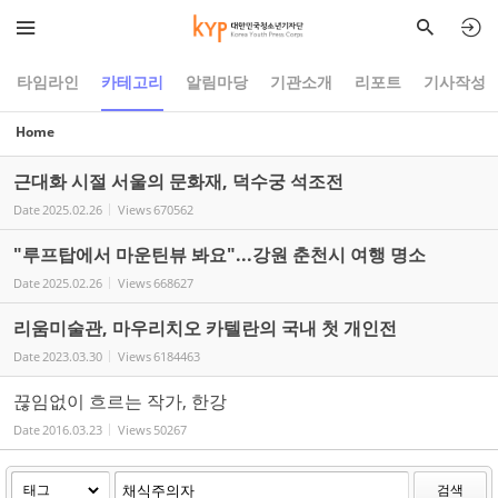
Sketchbook5, 스케치북5
Sketchbook5, 스케치북5
타임라인
카테고리
알림마당
기관소개
리포트
기사작성
Home
근대화 시절 서울의 문화재, 덕수궁 석조전
Date
2025.02.26
Views
670562
"루프탑에서 마운틴뷰 봐요"...강원 춘천시 여행 명소
Date
2025.02.26
Views
668627
리움미술관, 마우리치오 카텔란의 국내 첫 개인전
Date
2023.03.30
Views
6184463
끊임없이 흐르는 작가, 한강
Date
2016.03.23
Views
50267
검색