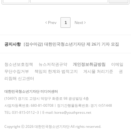
Prev
1
Next
공지사항
[접수마감] 대한민국청소년기자단 제 26기 기자 모집
청소년보호정책
뉴스저작권규약
개인정보취급방침
이메일
무단수집거부
책임의 한계와 법적고지
게시물 처리기준
권
리침해 신고센터
대한민국청소년기자단 미디어센터
(10497) 경기도 고양시 덕양구 화중로 98 광성빌딩 4층
사업자등록번호: 680-81-00708ㅣ정기간행물등록번호: 경기 아51448
TEL: 031-815-0112~3ㅣE-mail: korea@youthpress.net
Copyright ⓒ 2026 대한민국청소년기자단 All rights reserved.