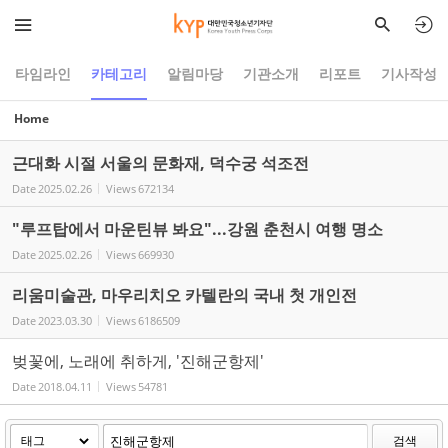
Sketchbook5, 스케치북5
Sketchbook5, 스케치북5
타임라인
카테고리
알림마당
기관소개
리포트
기사작성
Home
근대화 시절 서울의 문화재, 덕수궁 석조전
Date
2025.02.26
Views
672134
"루프탑에서 마운틴뷰 봐요"...강원 춘천시 여행 명소
Date
2025.02.26
Views
669930
리움미술관, 마우리치오 카텔란의 국내 첫 개인전
Date
2023.03.30
Views
6186509
벚꽃에, 노래에 취하게, '진해군항제'
Date
2018.04.11
Views
54781
검색