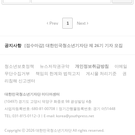
Prev
1
Next
공지사항
[접수마감] 대한민국청소년기자단 제 26기 기자 모집
청소년보호정책
뉴스저작권규약
개인정보취급방침
이메일
무단수집거부
책임의 한계와 법적고지
게시물 처리기준
권
리침해 신고센터
대한민국청소년기자단 미디어센터
(10497) 경기도 고양시 덕양구 화중로 98 광성빌딩 4층
사업자등록번호: 680-81-00708ㅣ정기간행물등록번호: 경기 아51448
TEL: 031-815-0112~3ㅣE-mail: korea@youthpress.net
Copyright ⓒ 2026 대한민국청소년기자단 All rights reserved.