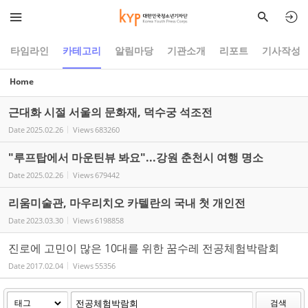
Sketchbook5, 스케치북5
Sketchbook5, 스케치북5
타임라인
카테고리
알림마당
기관소개
리포트
기사작성
Home
근대화 시절 서울의 문화재, 덕수궁 석조전
Date
2025.02.26
Views
683260
"루프탑에서 마운틴뷰 봐요"...강원 춘천시 여행 명소
Date
2025.02.26
Views
679442
리움미술관, 마우리치오 카텔란의 국내 첫 개인전
Date
2023.03.30
Views
6198858
진로에 고민이 많은 10대를 위한 꿈수레 전공체험박람회
Date
2017.02.04
Views
55356
검색