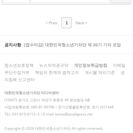
Prev
1
Next
공지사항
[접수마감] 대한민국청소년기자단 제 26기 기자 모집
청소년보호정책
뉴스저작권규약
개인정보취급방침
이메일
무단수집거부
책임의 한계와 법적고지
게시물 처리기준
권
리침해 신고센터
대한민국청소년기자단 미디어센터
(10497) 경기도 고양시 덕양구 화중로 98 광성빌딩 4층
사업자등록번호: 680-81-00708ㅣ정기간행물등록번호: 경기 아51448
TEL: 031-815-0112~3ㅣE-mail: korea@youthpress.net
Copyright ⓒ 2026 대한민국청소년기자단 All rights reserved.