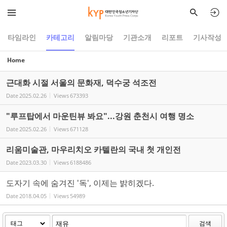
Sketchbook5, 스케치북5
Sketchbook5, 스케치북5
타임라인
카테고리
알림마당
기관소개
리포트
기사작성
Home
근대화 시절 서울의 문화재, 덕수궁 석조전
Date
2025.02.26
Views
673393
"루프탑에서 마운틴뷰 봐요"...강원 춘천시 여행 명소
Date
2025.02.26
Views
671128
리움미술관, 마우리치오 카텔란의 국내 첫 개인전
Date
2023.03.30
Views
6188486
도자기 속에 숨겨진 '독', 이제는 밝히겠다.
Date
2018.04.05
Views
54989
검색