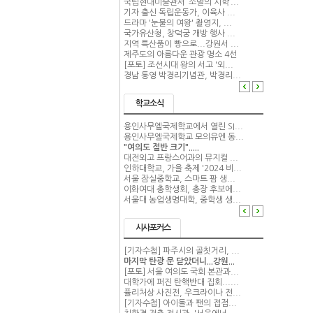
국립현대미술관서 ‘소멸의 시학’...
기자 출신 독립운동가, 이육사 ...
드라마 '눈물의 여왕' 촬영지, ...
국가유산청, 창덕궁 개방 행사 ...
지역 특산품이 빵으로...강원서 ...
제주도의 아름다운 관광 명소 4선
[포토] 조선시대 왕의 서고 '외...
경남 통영 박경리기념관, 박경리...
학교소식
용인사무엘국제학교에서 열린 SI...
용인사무엘국제학교 모의유엔 동...
"여의도 절반 크기".....
대전외고 프랑스어과의 뮤지컬 ...
인하대학교, 가을 축제 '2024 비...
서울 잠실중학교, 스마트 팜 생...
이화여대 총학생회, 총장 후보에...
서울대 농업생명대학, 중학생 생...
시사포커스
[기자수첩] 파주시의 골칫거리, ...
마지막 탄광 문 닫았더니...강원...
[포토] 서울 여의도 국회 본관과...
대학가에 퍼진 탄핵반대 집회......
퓰리처상 사진전, 우크라이나 전...
[기자수첩] 아이돌과 팬의 접점...