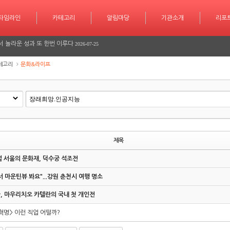
학습 계획도 인공지능 시대
2026-07-30
타임라인
카테고리
카테고리
알림마당
알림마당
기관소개
기관소개
리포트
기사작
리포
서 놀라운 성과 또 한번 이루다
2026-07-25
긴급 대피 소동
2026-07-08
테고리
문화&라이프
다
2026-06-26
다
2026-06-25
학습 계획도 인공지능 시대
2026-07-30
서 놀라운 성과 또 한번 이루다
2026-07-25
제목
 서울의 문화재, 덕수궁 석조전
긴급 대피 소동
2026-07-08
 마운틴뷰 봐요"...강원 춘천시 여행 명소
다
2026-06-26
, 마우리치오 카텔란의 국내 첫 개인전
다
2026-06-25
혁명> 이런 직업 어떨까?