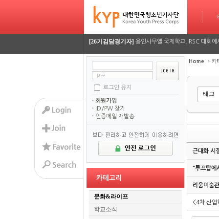
[26기정재훈기자]
AI가 짜주는 맞춤형 방학 시간표…
타임라인
Sketchbook5, 스케치북5
Sketchbook5, 스케치북5
[26기김담경기자]
용인사무엘 국제학교, RSC 대회에
[26기이율관기자]
수업 시간 덮친 화재, 동탄 학원가 
Home
카
[26기김담경기자]
2026 서울평화 모의유엔대회에 가
로그인 유지
Sketchbook5, 스케치북5
Sketchbook5, 스케치북5
[26기김담경기자]
2026 서울평화 모의유엔대회에 가
회원가입
ID/PW 찾기
[26기정재훈기자]
AI가 짜주는 맞춤형 방학 시간표…
인증메일 재발송
[26기김담경기자]
용인사무엘 국제학교, RSC 대회에
근대화 시절
[26기이율관기자]
수업 시간 덮친 화재, 동탄 학원가 
"루프탑에서
[26기김담경기자]
2026 서울평화 모의유엔대회에 가
카테고리
리움미술관
[26기김담경기자]
2026 서울평화 모의유엔대회에 가
문화&라이프
<4차 산업
학교소식