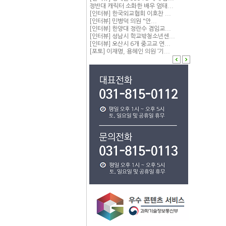
정반대 캐릭터 소화한 배우 엄태...
[인터뷰] 한국외교협회 이호찬 ...
[인터뷰] 민병덕 의원 "안...
[인터뷰] 한양대 정란수 겸임교...
[인터뷰] 성남시 학교밖청소년센...
[인터뷰] 오산시 6개 중고교 연...
[포토] 이재명, 용혜인 의원 ‘기...