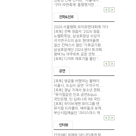
친환경 건축 전시관, '서울에너...
'구미 라면축제' 흥행했지만......
진학&진로
2026 서울평화 모의유엔대회에 가다
[포토] 전북 정읍서 '2026 정읍...
노벨화학상, 삼성호암상 수상자 ...
극지연구소의 송도 현대아울렛 ...
일산 킨텍스서 열린 '기후공기환...
삼성호암재단 2024 윈터 토크페...
평택 hy 야쿠르트 공장 견학......
[포토] 디저트 애호가들 몰린 '...
공연
[포토] 영공을 비행하는 블랙이...
서울시, 도심서 공연 '구석구석 ...
[포토] 경남 거제서 청소년 문화...
"뮤지컬같은 민요 공연&quo...
국민은행, 빈 심포니와 ‘KB 국민...
[포토] 하이브재팬 보이그룹 앤...
뮤지컬 드라큘라, 배우들과 오케...
부산시립예술단 '크리스마스 캐...
인터뷰
[인터뷰] 정재원 SBS PD에게 탐...