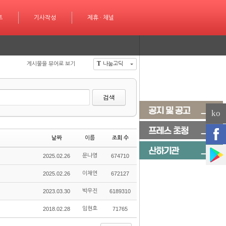
성
트
제휴 · 채널
기사작성
제휴 · 채널
T
게시물을 뷰어로 보기
나눔고딕
검색
ko
날짜
이름
조회 수
2025.02.26
문나영
674710
2025.02.26
이채연
672127
2023.03.30
박우진
6189310
2018.02.28
임현호
71765