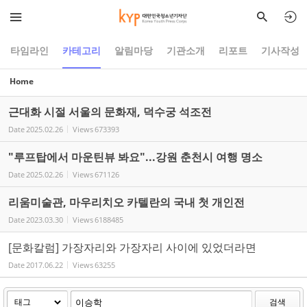
Sketchbook5, 스케치북5
Sketchbook5, 스케치북5
타임라인
카테고리
알림마당
기관소개
리포트
기사작성
Home
근대화 시절 서울의 문화재, 덕수궁 석조전
Date
2025.02.26
Views
673393
"루프탑에서 마운틴뷰 봐요"...강원 춘천시 여행 명소
Date
2025.02.26
Views
671126
리움미술관, 마우리치오 카텔란의 국내 첫 개인전
Date
2023.03.30
Views
6188485
[문화칼럼] 가장자리와 가장자리 사이에 있었더라면
Date
2017.06.22
Views
63255
검색