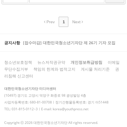
Prev
1
Next
공지사항
[접수마감] 대한민국청소년기자단 제 26기 기자 모집
청소년보호정책
뉴스저작권규약
개인정보취급방침
이메일
무단수집거부
책임의 한계와 법적고지
게시물 처리기준
권
리침해 신고센터
대한민국청소년기자단 미디어센터
(10497) 경기도 고양시 덕양구 화중로 98 광성빌딩 4층
사업자등록번호: 680-81-00708ㅣ정기간행물등록번호: 경기 아51448
TEL: 031-815-0112~3ㅣE-mail: korea@youthpress.net
Copyright ⓒ 2026 대한민국청소년기자단 All rights reserved.