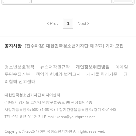
Prev
1
Next
공지사항
[접수마감] 대한민국청소년기자단 제 26기 기자 모집
청소년보호정책
뉴스저작권규약
개인정보취급방침
이메일
무단수집거부
책임의 한계와 법적고지
게시물 처리기준
권
리침해 신고센터
대한민국청소년기자단 미디어센터
(10497) 경기도 고양시 덕양구 화중로 98 광성빌딩 4층
사업자등록번호: 680-81-00708ㅣ정기간행물등록번호: 경기 아51448
TEL: 031-815-0112~3ㅣE-mail: korea@youthpress.net
Copyright ⓒ 2026 대한민국청소년기자단 All rights reserved.