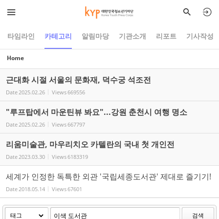
Sketchbook5, 스케치북5
Sketchbook5, 스케치북5
타임라인
카테고리
알림마당
기관소개
리포트
기사작성
Home
근대화 시절 서울의 문화재, 덕수궁 석조전
Date
2025.02.26
Views
669556
"루프탑에서 마운틴뷰 봐요"...강원 춘천시 여행 명소
Date
2025.02.26
Views
667797
리움미술관, 마우리치오 카텔란의 국내 첫 개인전
Date
2023.03.30
Views
6183319
세계가 인정한 독특한 외관 '국립세종도서관' 제대로 즐기기!
Date
2018.05.14
Views
67601
검색