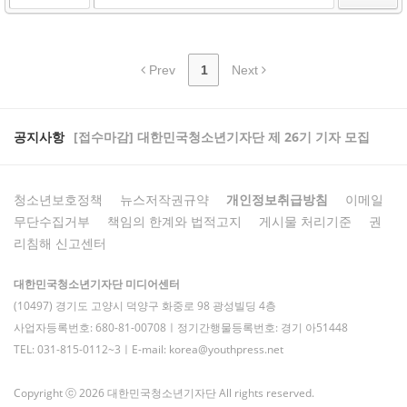
Prev
1
Next
공지사항
[접수마감] 대한민국청소년기자단 제 26기 기자 모집
청소년보호정책
뉴스저작권규약
개인정보취급방침
이메일
무단수집거부
책임의 한계와 법적고지
게시물 처리기준
권
리침해 신고센터
대한민국청소년기자단 미디어센터
(10497) 경기도 고양시 덕양구 화중로 98 광성빌딩 4층
사업자등록번호: 680-81-00708ㅣ정기간행물등록번호: 경기 아51448
TEL: 031-815-0112~3ㅣE-mail: korea@youthpress.net
Copyright ⓒ 2026 대한민국청소년기자단 All rights reserved.