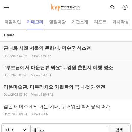
Sketchbook5, 스케치북5
Sketchbook5, 스케치북5
타임라인
카테고리
알림마당
기관소개
리포트
기사작성
Home
근대화 시절 서울의 문화재, 덕수궁 석조전
Date
2025.02.26
Views
679165
"루프탑에서 마운틴뷰 봐요"...강원 춘천시 여행 명소
Date
2025.02.26
Views
676181
리움미술관, 마우리치오 카텔란의 국내 첫 개인전
Date
2023.03.30
Views
6194842
젊은 에이스에게 거는 기대, 무거워진 박세웅의 어깨
Date
2018.09.21
Views
76661
검색