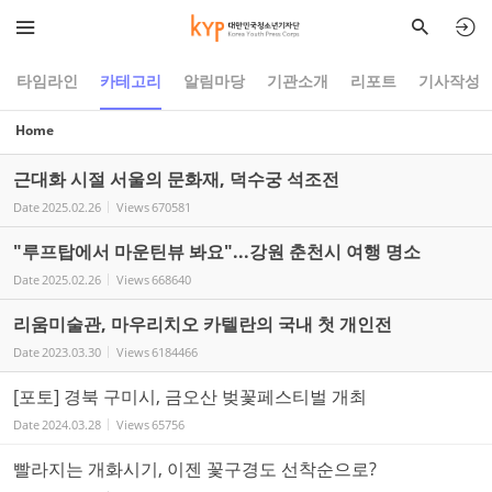
Sketchbook5, 스케치북5
Sketchbook5, 스케치북5
타임라인
카테고리
알림마당
기관소개
리포트
기사작성
Home
근대화 시절 서울의 문화재, 덕수궁 석조전
Date
2025.02.26
Views
670581
"루프탑에서 마운틴뷰 봐요"...강원 춘천시 여행 명소
Date
2025.02.26
Views
668640
리움미술관, 마우리치오 카텔란의 국내 첫 개인전
Date
2023.03.30
Views
6184466
[포토] 경북 구미시, 금오산 벚꽃페스티벌 개최
Date
2024.03.28
Views
65756
빨라지는 개화시기, 이젠 꽃구경도 선착순으로?