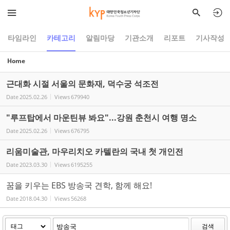
Sketchbook5, 스케치북5
Sketchbook5, 스케치북5
타임라인
카테고리
알림마당
기관소개
리포트
기사작성
Home
근대화 시절 서울의 문화재, 덕수궁 석조전
Date
2025.02.26
Views
679940
"루프탑에서 마운틴뷰 봐요"...강원 춘천시 여행 명소
Date
2025.02.26
Views
676795
리움미술관, 마우리치오 카텔란의 국내 첫 개인전
Date
2023.03.30
Views
6195255
꿈을 키우는 EBS 방송국 견학, 함께 해요!
Date
2018.04.30
Views
56268
검색