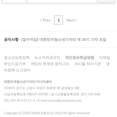
Prev
1
Next
공지사항
[접수마감] 대한민국청소년기자단 제 26기 기자 모집
청소년보호정책
뉴스저작권규약
개인정보취급방침
이메일
무단수집거부
책임의 한계와 법적고지
게시물 처리기준
권
리침해 신고센터
대한민국청소년기자단 미디어센터
(10497) 경기도 고양시 덕양구 화중로 98 광성빌딩 4층
사업자등록번호: 680-81-00708ㅣ정기간행물등록번호: 경기 아51448
TEL: 031-815-0112~3ㅣE-mail: korea@youthpress.net
Copyright ⓒ 2026 대한민국청소년기자단 All rights reserved.