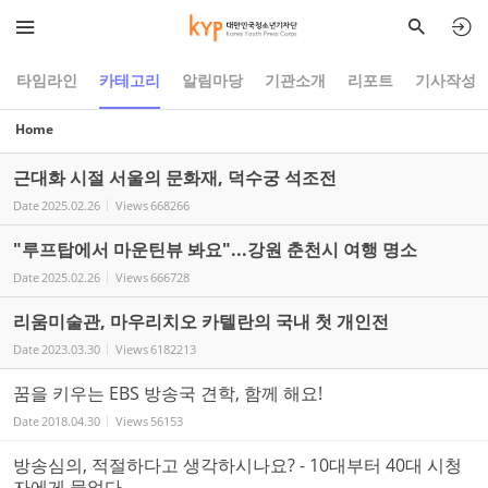
Sketchbook5, 스케치북5
Sketchbook5, 스케치북5
타임라인
카테고리
알림마당
기관소개
리포트
기사작성
Home
근대화 시절 서울의 문화재, 덕수궁 석조전
Date
2025.02.26
Views
668266
"루프탑에서 마운틴뷰 봐요"...강원 춘천시 여행 명소
Date
2025.02.26
Views
666728
리움미술관, 마우리치오 카텔란의 국내 첫 개인전
Date
2023.03.30
Views
6182213
꿈을 키우는 EBS 방송국 견학, 함께 해요!
Date
2018.04.30
Views
56153
방송심의, 적절하다고 생각하시나요? - 10대부터 40대 시청
자에게 물었다