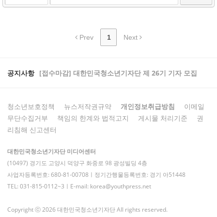
Prev
1
Next
공지사항
[접수마감] 대한민국청소년기자단 제 26기 기자 모집
청소년보호정책
뉴스저작권규약
개인정보취급방침
이메일
무단수집거부
책임의 한계와 법적고지
게시물 처리기준
권
리침해 신고센터
대한민국청소년기자단 미디어센터
(10497) 경기도 고양시 덕양구 화중로 98 광성빌딩 4층
사업자등록번호: 680-81-00708ㅣ정기간행물등록번호: 경기 아51448
TEL: 031-815-0112~3ㅣE-mail: korea@youthpress.net
Copyright ⓒ 2026 대한민국청소년기자단 All rights reserved.