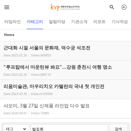
Sketchbook5, 스케치북5
Sketchbook5, 스케치북5
타임라인
카테고리
알림마당
기관소개
리포트
기사작성
Home
근대화 시절 서울의 문화재, 덕수궁 석조전
Date
2025.02.26
Views
669853
"루프탑에서 마운틴뷰 봐요"...강원 춘천시 여행 명소
Date
2025.02.26
Views
668110
리움미술관, 마우리치오 카텔란의 국내 첫 개인전
Date
2023.03.30
Views
6183999
샤오미, 3월 27일 신제품 라인업 다수 발표
Date
2020.04.01
Views
72885
검색