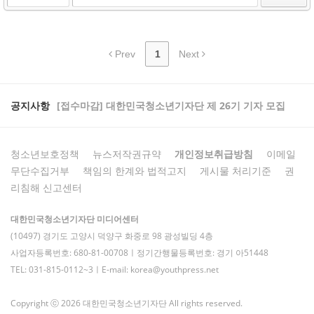
Prev
1
Next
공지사항
[접수마감] 대한민국청소년기자단 제 26기 기자 모집
청소년보호정책
뉴스저작권규약
개인정보취급방침
이메일
무단수집거부
책임의 한계와 법적고지
게시물 처리기준
권
리침해 신고센터
대한민국청소년기자단 미디어센터
(10497) 경기도 고양시 덕양구 화중로 98 광성빌딩 4층
사업자등록번호: 680-81-00708ㅣ정기간행물등록번호: 경기 아51448
TEL: 031-815-0112~3ㅣE-mail: korea@youthpress.net
Copyright ⓒ 2026 대한민국청소년기자단 All rights reserved.