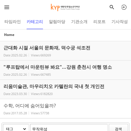
Sketchbook5, 스케치북5
Sketchbook5, 스케치북5
타임라인
카테고리
알림마당
기관소개
리포트
기사작성
Home
근대화 시절 서울의 문화재, 덕수궁 석조전
Date
2025.02.26
Views
669269
"루프탑에서 마운틴뷰 봐요"...강원 춘천시 여행 명소
Date
2025.02.26
Views
667485
리움미술관, 마우리치오 카텔란의 국내 첫 개인전
Date
2023.03.30
Views
6182820
수학, 어디에 숨어있을까?
Date
2017.05.28
Views
57738
검색