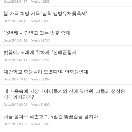
Date
2021.04.27
Views
42308
봄 가득 희망 가득 '삼척 맹방유채꽃축제'
Date
2019.04.12
Views
66099
13년째 사랑받고 있는 벚꽃 축제
Date
2018.04.12
Views
62737
벚꽃에, 노래에 취하게, '진해군항제'
Date
2018.04.11
Views
54744
대안학교 학생들이 모였다! 대안학생연대
Date
2017.10.13
Views
62209
내 마음속에 저장~! 아이돌계의 신예 워너원, 그들의 정상은
어디까지인가?
Date
2017.09.08
Views
54609
서울 송파구 석촌호수, 9일간 벚꽃길을 펼치다
Date
2017.03.30
Views
55585