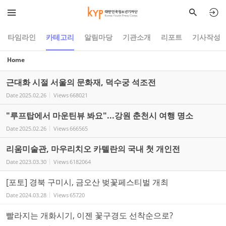
Sketchbook5, 스케치북5
Sketchbook5, 스케치북5
타임라인
카테고리
알림마당
기관소개
리포트
기사작성
Home
근대화 시절 서울의 문화재, 덕수궁 석조전
Date
2025.02.26
Views
668021
"루프탑에서 마운틴뷰 봐요"...강원 춘천시 여행 명소
Date
2025.02.26
Views
666565
리움미술관, 마우리치오 카텔란의 국내 첫 개인전
Date
2023.03.30
Views
6182064
[포토] 경북 구미시, 금오산 벚꽃페스티벌 개최
Date
2024.03.28
Views
65720
빨라지는 개화시기, 이젠 꽃구경도 선착순으로?