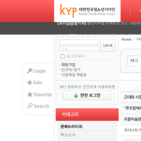
[26기정재훈기자]
AI가 짜주는 맞춤형 방학 시간표…
타임라인
Sketchbook5, 스케치북5
Sketchbook5, 스케치북5
[26기김담경기자]
용인사무엘 국제학교, RSC 대회에
[26기이율관기자]
수업 시간 덮친 화재, 동탄 학원가 
Home
카
[26기김담경기자]
2026 서울평화 모의유엔대회에 가
로그인 유지
Sketchbook5, 스케치북5
Sketchbook5, 스케치북5
[26기김담경기자]
2026 서울평화 모의유엔대회에 가
회원가입
[26기정재훈기자]
AI가 짜주는 맞춤형 방학 시간표…
ID/PW 찾기
인증메일 재발송
[26기김담경기자]
용인사무엘 국제학교, RSC 대회에
[26기이율관기자]
수업 시간 덮친 화재, 동탄 학원가 
근대화 시절
[26기김담경기자]
2026 서울평화 모의유엔대회에 가
"루프탑에서
카테고리
리움미술관
[26기김담경기자]
2026 서울평화 모의유엔대회에 가
문화&라이프
우리나라 자
학교소식