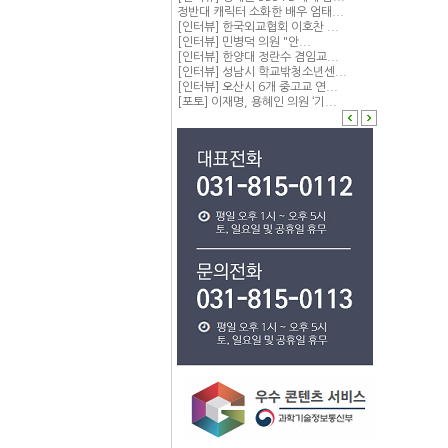
정반대 캐릭터 소화한 배우 엄태...
[인터뷰] 한국외교협회 이호찬 ...
[인터뷰] 민병덕 의원 "안...
[인터뷰] 한양대 정란수 겸임교...
[인터뷰] 성남시 학교밖청소년센...
[인터뷰] 오산시 6개 중고교 연...
[포토] 이재명, 용혜인 의원 ‘기...