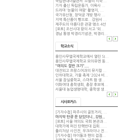
국립현대미술관서 ‘소멸의 시학’...
기자 출신 독립운동가, 이육사 ...
드라마 '눈물의 여왕' 촬영지, ...
국가유산청, 창덕궁 개방 행사 ...
지역 특산품이 빵으로...강원서 ...
제주도의 아름다운 관광 명소 4선
[포토] 조선시대 왕의 서고 '외...
경남 통영 박경리기념관, 박경리...
학교소식
용인사무엘국제학교에서 열린 SI...
용인사무엘국제학교 모의유엔 동...
"여의도 절반 크기".....
대전외고 프랑스어과의 뮤지컬 ...
인하대학교, 가을 축제 '2024 비...
서울 잠실중학교, 스마트 팜 생...
이화여대 총학생회, 총장 후보에...
서울대 농업생명대학, 중학생 생...
시사포커스
[기자수첩] 파주시의 골칫거리, ...
마지막 탄광 문 닫았더니...강원...
[포토] 서울 여의도 국회 본관과...
대학가에 퍼진 탄핵반대 집회......
퓰리처상 사진전, 우크라이나 전...
[기자수첩] 아이돌과 팬의 접점...