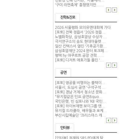
친환경 건축 전시관, '서울에너...
'구미 라면축제' 흥행했지만......
진학&진로
2026 서울평화 모의유엔대회에 가다
[포토] 전북 정읍서 '2026 정읍...
노벨화학상, 삼성호암상 수상자 ...
극지연구소의 송도 현대아울렛 ...
일산 킨텍스서 열린 '기후공기환...
삼성호암재단 2024 윈터 토크페...
평택 hy 야쿠르트 공장 견학......
[포토] 디저트 애호가들 몰린 '...
공연
[포토] 영공을 비행하는 블랙이...
서울시, 도심서 공연 '구석구석 ...
[포토] 경남 거제서 청소년 문화...
"뮤지컬같은 민요 공연&quo...
국민은행, 빈 심포니와 ‘KB 국민...
[포토] 하이브재팬 보이그룹 앤...
뮤지컬 드라큘라, 배우들과 오케...
부산시립예술단 '크리스마스 캐...
인터뷰
[인터뷰] 정재원 SBS PD에게 탐...