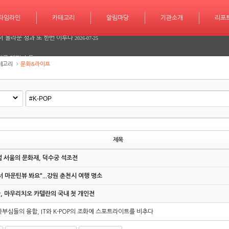
학습 계획도 인공지능 시대
2026-07-30
타임라인
카테고리
카테고리
알림마당
알림마당
기관소개
기관소개
리포트
기사작
리포
서 놀라운 성과 또 한번 이루다
2026-07-25
긴급 대피 소동
2026-07-08
테고리
문화&라이프
다
2026-06-26
다
2026-06-25
학습 계획도 인공지능 시대
2026-07-30
서 놀라운 성과 또 한번 이루다
2026-07-25
제목
긴급 대피 소동
2026-07-08
 서울의 문화재, 덕수궁 석조전
다
2026-06-26
 마운틴뷰 봐요"...강원 춘천시 여행 명소
, 마우리치오 카텔란의 국내 첫 개인전
다
2026-06-25
부심들의 융합, IT와 K-POP의 조화에 스포트라이트를 비추다