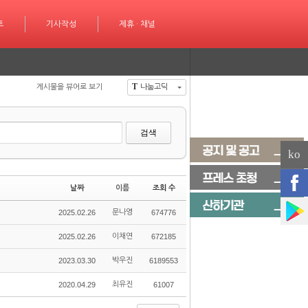
성
트
제휴 · 채널
기사작성
제휴 · 채널
T
게시물을 뷰어로 보기
나눔고딕
검색
ko
날짜
이름
조회 수
2025.02.26
문나영
674776
2025.02.26
이채연
672185
2023.03.30
박우진
6189553
2020.04.29
최유진
61007